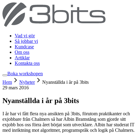
Vad vi gör
Så jobbar vi
Kundcase
Om oss
Artiklar
Kontakta oss
Boka workshop
en
Hem
Nyheter
Nyanställda i år på 3bits
29 mars 2016
Nyanställda i år på 3bits
I år har vi fått flera nya ansikten på 3bits, förutom praktikanter och
exjobbare från Chalmers så har Albin Bramstång som gjorde sitt
exjobb hos oss förra året börjat som utvecklare. Albin har studerat IT
med inriktning mot algoritmer, programspråk och logik på Chalmers.