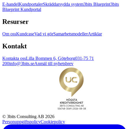
E-handel
Kundportaler
Skräddarsydda system
3bits Blueprint
3bits
Blueprint Kundportal
Resurser
Om oss
Kundcase
Vad vi gör
Samarbetsmodeller
Artiklar
Kontakt
Kontakta oss
Lilla Bommen 6, Göteborg
031-75 71
200
info@3bits.se
Anmäl till nyhetsbrev
© 3bits Consulting AB 2026
Personuppgiftspolicy
Cookiepolicy