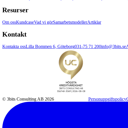
Resurser
Om oss
Kundcase
Vad vi gör
Samarbetsmodeller
Artiklar
Kontakt
Kontakta oss
Lilla Bommen 6, Göteborg
031-75 71 200
info@3bits.se
A
© 3bits Consulting AB 2026
Personuppgiftspolicy