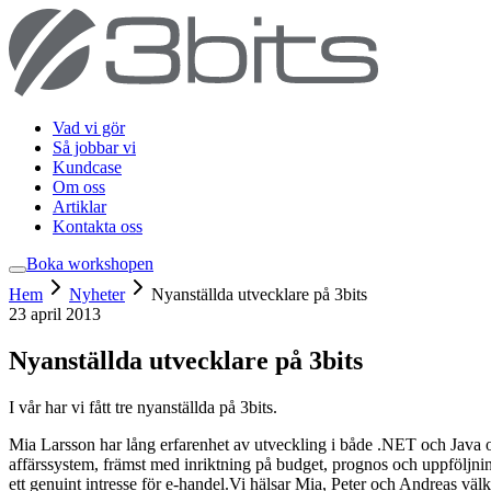
Vad vi gör
Så jobbar vi
Kundcase
Om oss
Artiklar
Kontakta oss
Boka workshop
en
Hem
Nyheter
Nyanställda utvecklare på 3bits
23 april 2013
Nyanställda utvecklare på 3bits
I vår har vi fått tre nyanställda på 3bits.
Mia Larsson har lång erfarenhet av utveckling i både .NET och Java och
affärssystem, främst med inriktning på budget, prognos och uppföljni
ett genuint intresse för e-handel.
Vi hälsar Mia, Peter och Andreas välk