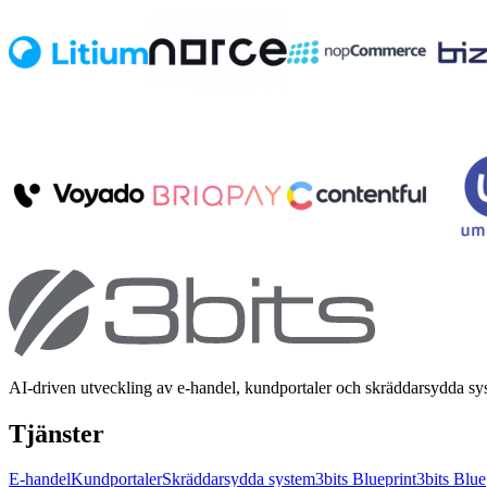
AI-driven utveckling av e-handel, kundportaler och skräddarsydda s
Tjänster
E-handel
Kundportaler
Skräddarsydda system
3bits Blueprint
3bits Blue