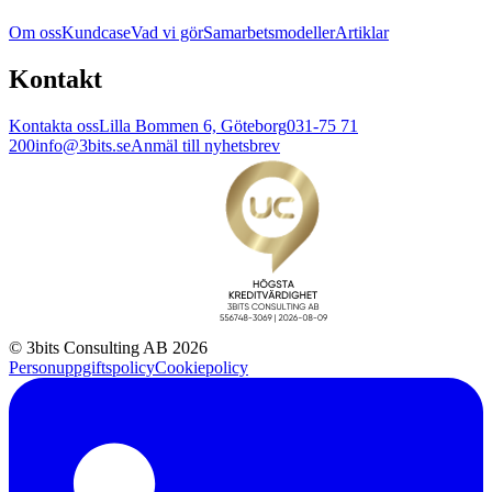
Om oss
Kundcase
Vad vi gör
Samarbetsmodeller
Artiklar
Kontakt
Kontakta oss
Lilla Bommen 6, Göteborg
031-75 71
200
info@3bits.se
Anmäl till nyhetsbrev
© 3bits Consulting AB 2026
Personuppgiftspolicy
Cookiepolicy