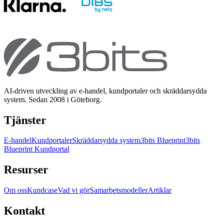
AI-driven utveckling av e-handel, kundportaler och skräddarsydda
system. Sedan 2008 i Göteborg.
Tjänster
E-handel
Kundportaler
Skräddarsydda system
3bits Blueprint
3bits
Blueprint Kundportal
Resurser
Om oss
Kundcase
Vad vi gör
Samarbetsmodeller
Artiklar
Kontakt