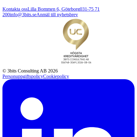
Kontakta oss
Lilla Bommen 6, Göteborg
031-75 71
200
info@3bits.se
Anmäl till nyhetsbrev
© 3bits Consulting AB 2026
Personuppgiftspolicy
Cookiepolicy