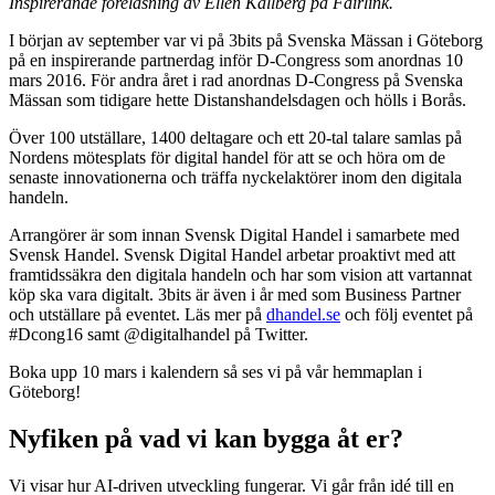
Inspirerande föreläsning av Ellen Källberg på Fairlink.
I början av september var vi på 3bits på Svenska Mässan i Göteborg
på en inspirerande partnerdag inför D-Congress som anordnas 10
mars 2016. För andra året i rad anordnas D-Congress på Svenska
Mässan som tidigare hette Distanshandelsdagen och hölls i Borås.
Över 100 utställare, 1400 deltagare och ett 20-tal talare samlas på
Nordens mötesplats för digital handel för att se och höra om de
senaste innovationerna och träffa nyckelaktörer inom den digitala
handeln.
Arrangörer är som innan Svensk Digital Handel i samarbete med
Svensk Handel. Svensk Digital Handel arbetar proaktivt med att
framtidssäkra den digitala handeln och har som vision att vartannat
köp ska vara digitalt. 3bits är även i år med som Business Partner
och utställare på eventet. Läs mer på
dhandel.se
och följ eventet på
#Dcong16 samt @digitalhandel på Twitter.
Boka upp 10 mars i kalendern så ses vi på vår hemmaplan i
Göteborg!
Nyfiken på vad vi kan bygga åt er?
Vi visar hur AI-driven utveckling fungerar. Vi går från idé till en