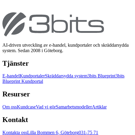
AI-driven utveckling av e-handel, kundportaler och skräddarsydda
system. Sedan 2008 i Göteborg.
Tjänster
E-handel
Kundportaler
Skräddarsydda system
3bits Blueprint
3bits
Blueprint Kundportal
Resurser
Om oss
Kundcase
Vad vi gör
Samarbetsmodeller
Artiklar
Kontakt
Kontakta oss
Lilla Bommen 6, Göteborg
031-75 71