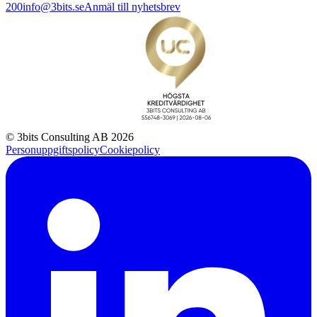
200
info@3bits.se
Anmäl till nyhetsbrev
© 3bits Consulting AB 2026
Personuppgiftspolicy
Cookiepolicy