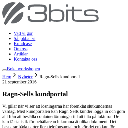
Vad vi gör
Så jobbar vi
Kundcase
Om oss
Artiklar
Kontakta oss
Boka workshop
en
Hem
Nyheter
Ragn-Sells kundportal
21 september 2016
Ragn-Sells kundportal
Vi gillar när vi ser att lösningarna har förenklat slutkundernas
vardag. Med kundportalen kan Ragn-Sells kunder logga in och göra
allt från att beställa containertömningar till att titta på fakturor. De
kan få statistik för behållare och komma åt olika dokument. Det
besparar båda parter flera telefonsamtal och gör det enklare för