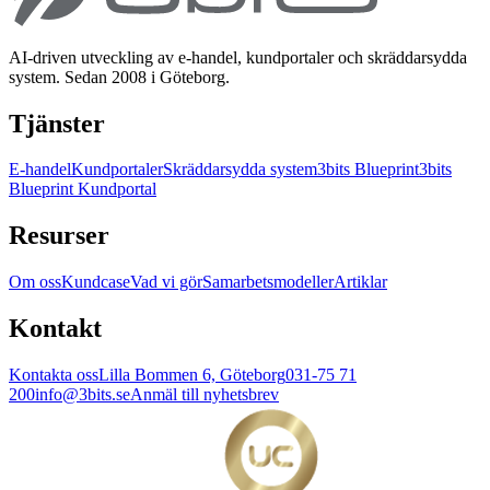
AI-driven utveckling av e-handel, kundportaler och skräddarsydda
system. Sedan 2008 i Göteborg.
Tjänster
E-handel
Kundportaler
Skräddarsydda system
3bits Blueprint
3bits
Blueprint Kundportal
Resurser
Om oss
Kundcase
Vad vi gör
Samarbetsmodeller
Artiklar
Kontakt
Kontakta oss
Lilla Bommen 6, Göteborg
031-75 71
200
info@3bits.se
Anmäl till nyhetsbrev