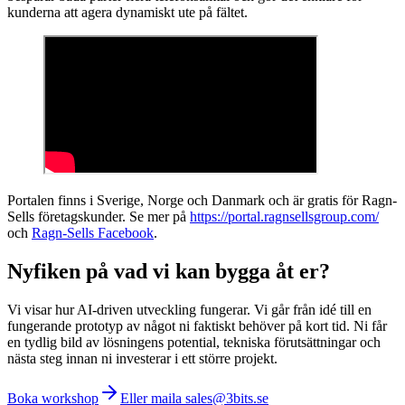
kunderna att agera dynamiskt ute på fältet.
Portalen finns i Sverige, Norge och Danmark och är gratis för Ragn-
Sells företagskunder. Se mer på
https://portal.ragnsellsgroup.com/
och
Ragn-Sells Facebook
.
Nyfiken på vad vi kan bygga åt er?
Vi visar hur AI-driven utveckling fungerar. Vi går från idé till en
fungerande prototyp av något ni faktiskt behöver på kort tid. Ni får
en tydlig bild av lösningens potential, tekniska förutsättningar och
nästa steg innan ni investerar i ett större projekt.
Boka workshop
Eller maila sales@3bits.se