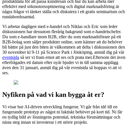
produktdata för att passa kundresan och hur du kan arbeta mer
effektivt med sökmotorsoptimering och digital marknadsföring är
några frågor vi tänker ställa och diskutera i ett gratis seminarium och
rundabordssamtal.
Vi arbetar dagligen med e-handel och Niklas och Eric som leder
diskussionen har dessutom flerårig bakgrund som e-handelschefer.
Du som e-handlare inom B2B, eller du som marknadsförare på ett
B2B-bolag som säljer produkter online, som känner att du behöver
bli bättre på just den biten är välkommen att delta i diskussionen den
30 november kl 9-11 på Science Park i Jönköping, anmäl dig på vår
eventsida
så ser vi fram emot att ses och prata mer.Eftersom det även
efterfrågades ett datum efter nyår bjuder vi in till samma upplägg
även den 31 januari, anmäl dig på vår eventsida så hoppas vi att vi
ses.
Nyfiken på vad vi kan bygga åt er?
Vi visar hur AI-driven utveckling fungerar. Vi går från idé till en
fungerande prototyp av något ni faktiskt behöver på kort tid. Ni får
en tydlig bild av lösningens potential, tekniska förutsättningar och
nästa steg innan ni investerar i ett större projekt.