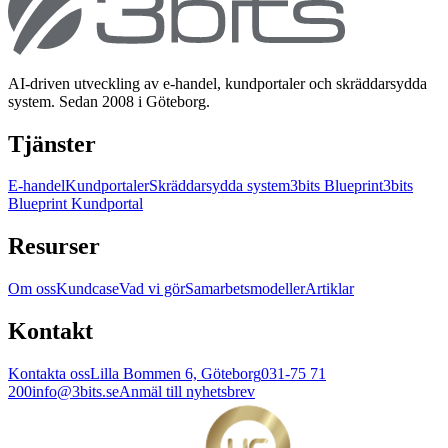
AI-driven utveckling av e-handel, kundportaler och skräddarsydda
system. Sedan 2008 i Göteborg.
Tjänster
E-handel
Kundportaler
Skräddarsydda system
3bits Blueprint
3bits
Blueprint Kundportal
Resurser
Om oss
Kundcase
Vad vi gör
Samarbetsmodeller
Artiklar
Kontakt
Kontakta oss
Lilla Bommen 6, Göteborg
031-75 71
200
info@3bits.se
Anmäl till nyhetsbrev