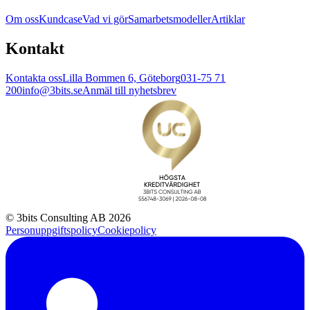
Om oss
Kundcase
Vad vi gör
Samarbetsmodeller
Artiklar
Kontakt
Kontakta oss
Lilla Bommen 6, Göteborg
031-75 71
200
info@3bits.se
Anmäl till nyhetsbrev
© 3bits Consulting AB 2026
Personuppgiftspolicy
Cookiepolicy