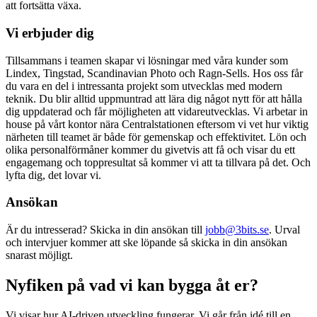
att fortsätta växa.
Vi erbjuder dig
Tillsammans i teamen skapar vi lösningar med våra kunder som
Lindex, Tingstad, Scandinavian Photo och Ragn-Sells. Hos oss får
du vara en del i intressanta projekt som utvecklas med modern
teknik. Du blir alltid uppmuntrad att lära dig något nytt för att hålla
dig uppdaterad och får möjligheten att vidareutvecklas. Vi arbetar in
house på vårt kontor nära Centralstationen eftersom vi vet hur viktig
närheten till teamet är både för gemenskap och effektivitet. Lön och
olika personalförmåner kommer du givetvis att få och visar du ett
engagemang och toppresultat så kommer vi att ta tillvara på det. Och
lyfta dig, det lovar vi.
Ansökan
Är du intresserad? Skicka in din ansökan till
jobb@3bits.se
. Urval
och intervjuer kommer att ske löpande så skicka in din ansökan
snarast möjligt.
Nyfiken på vad vi kan bygga åt er?
Vi visar hur AI-driven utveckling fungerar. Vi går från idé till en