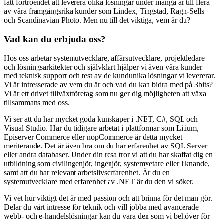
fått förtroendet att leverera olika lösningar under många år till flera
av våra framgångsrika kunder som Lindex, Tingstad, Ragn-Sells
och Scandinavian Photo. Men nu till det viktiga, vem är du?
Vad kan du erbjuda oss?
Hos oss arbetar systemutvecklare, affärsutvecklare, projektledare
och lösningsarkitekter och självklart hjälper vi även våra kunder
med teknisk support och test av de kundunika lösningar vi levererar.
Vi är intresserade av vem du är och vad du kan bidra med på 3bits?
Vi är ett drivet tillväxtföretag som nu ger dig möjligheten att växa
tillsammans med oss.
Vi ser att du har mycket goda kunskaper i .NET, C#, SQL och
Visual Studio. Har du tidigare arbetat i plattformar som Litium,
Episerver Commerce eller nopCommerce är detta mycket
meriterande. Det är även bra om du har erfarenhet av SQL Server
eller andra databaser. Under din resa tror vi att du har skaffat dig en
utbildning som civilingenjör, ingenjör, systemvetare eller liknande,
samt att du har relevant arbetslivserfarenhet. Är du en
systemutvecklare med erfarenhet av .NET är du den vi söker.
Vi vet hur viktigt det är med passion och att brinna för det man gör.
Delar du vårt intresse för teknik och vill jobba med avancerade
webb- och e-handelslösningar kan du vara den som vi behöver för