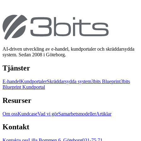
AI-driven utveckling av e-handel, kundportaler och skräddarsydda
system. Sedan 2008 i Göteborg.
Tjänster
E-handel
Kundportaler
Skräddarsydda system
3bits Blueprint
3bits
Blueprint Kundportal
Resurser
Om oss
Kundcase
Vad vi gör
Samarbetsmodeller
Artiklar
Kontakt
Kontakta oss
Lilla Bommen 6, Göteborg
031-75 71