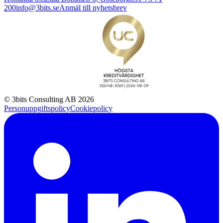
200
info@3bits.se
Anmäl till nyhetsbrev
© 3bits Consulting AB 2026
Personuppgiftspolicy
Cookiepolicy