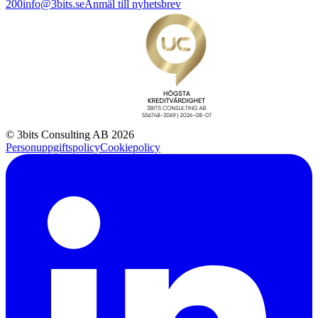
200
info@3bits.se
Anmäl till nyhetsbrev
© 3bits Consulting AB 2026
Personuppgiftspolicy
Cookiepolicy