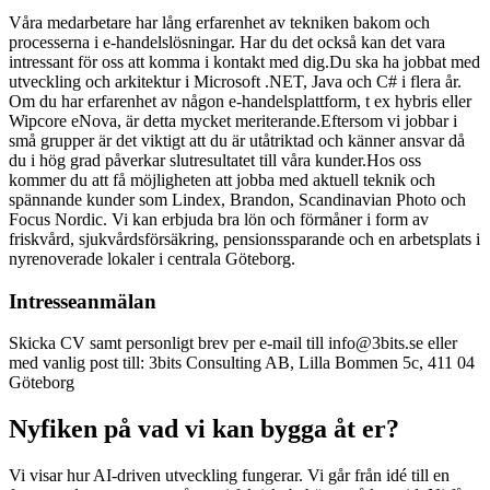
Våra medarbetare har lång erfarenhet av tekniken bakom och
processerna i e-handelslösningar. Har du det också kan det vara
intressant för oss att komma i kontakt med dig.
Du ska ha jobbat med
utveckling och arkitektur i Microsoft .NET, Java och C# i flera år.
Om du har erfarenhet av någon e-handelsplattform, t ex hybris eller
Wipcore eNova, är detta mycket meriterande.
Eftersom vi jobbar i
små grupper är det viktigt att du är utåtriktad och känner ansvar då
du i hög grad påverkar slutresultatet till våra kunder.
Hos oss
kommer du att få möjligheten att jobba med aktuell teknik och
spännande kunder som Lindex, Brandon, Scandinavian Photo och
Focus Nordic. Vi kan erbjuda bra lön och förmåner i form av
friskvård, sjukvårdsförsäkring, pensionssparande och en arbetsplats i
nyrenoverade lokaler i centrala Göteborg.
Intresseanmälan
Skicka CV samt personligt brev per e-mail till info@3bits.se eller
med vanlig post till:
3bits Consulting AB, Lilla Bommen 5c, 411 04
Göteborg
Nyfiken på vad vi kan bygga åt er?
Vi visar hur AI-driven utveckling fungerar. Vi går från idé till en