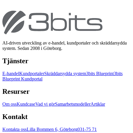
AI-driven utveckling av e-handel, kundportaler och skräddarsydda
system. Sedan 2008 i Göteborg.
Tjänster
E-handel
Kundportaler
Skräddarsydda system
3bits Blueprint
3bits
Blueprint Kundportal
Resurser
Om oss
Kundcase
Vad vi gör
Samarbetsmodeller
Artiklar
Kontakt
Kontakta oss
Lilla Bommen 6, Göteborg
031-75 71