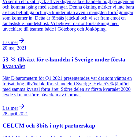
Vi ser nu ett ökat tryck att verkligen sätta e-handeln högt på agendan
och komma igång med satsningar. Denna ökning märker vi inte bara
av hos befintliga och nya kunder utan även i mängden förfrågningar
som kommer in. Detta är förstås jättekul och vi ser fram emot en
fantastisk e-handelshöst. Vi behöver därför förstärkning med
utvecklare till teamen både i Göteborg och Jönköping.
Läs mer
20 maj 2021
53 % tillväxt för e-handeln i Sverige under första
kvartalet
När E-barometern för Q1 2021 presenterades var det som väntat en
fortsatt hög tillväxttakt för e-handeln i Sverige. Hela 53 % jämfört
med samma kvartal förra året. Större delen av första kvartalet 2020
levde vi utan större påverkan av Corona.
Läs mer
28 april 2021
CELUM och 3bits i nytt partnerskap