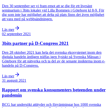
Den 30 september ser vi fram emot att se dig för ett livesänt
seminarium i 3bits lokaler vid Lilla Bommen i Göteborg kl 8-9. För
dig som inte har möjlighet att delta på plats finns det även möjlighet
att vara med på webbsändningen.
Läs mer
02 september 2021
3bits partner på D-Congress 2021
Den 28 oktober 2021 kan hela det svenska ekosystemet inom den
digitala handeln äntligen träffas igen fysiskt på Svenska Mässan i
Göteborg för att nätverka och ta del av de senaste insikterna inom e-
handeln på D-Congress.
Läs mer
31 augusti 2021
Rapport om svenska konsumenters beteenden under
pandemin
BCG har undersökt attityder och förväntningar hos 1000 svenska