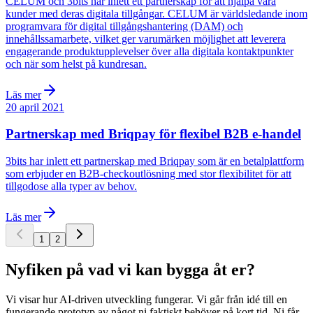
CELUM och 3bits har inlett ett partnerskap för att hjälpa våra
kunder med deras digitala tillgångar. CELUM är världsledande inom
programvara för digital tillgångshantering (DAM) och
innehållssamarbete, vilket ger varumärken möjlighet att leverera
engagerande produktupplevelser över alla digitala kontaktpunkter
och när som helst på kundresan.
Läs mer
20 april 2021
Partnerskap med Briqpay för flexibel B2B e-handel
3bits har inlett ett partnerskap med Briqpay som är en betalplattform
som erbjuder en B2B-checkoutlösning med stor flexibilitet för att
tillgodose alla typer av behov.
Läs mer
1
2
Nyfiken på vad vi kan bygga åt er?
Vi visar hur AI-driven utveckling fungerar. Vi går från idé till en
fungerande prototyp av något ni faktiskt behöver på kort tid. Ni får