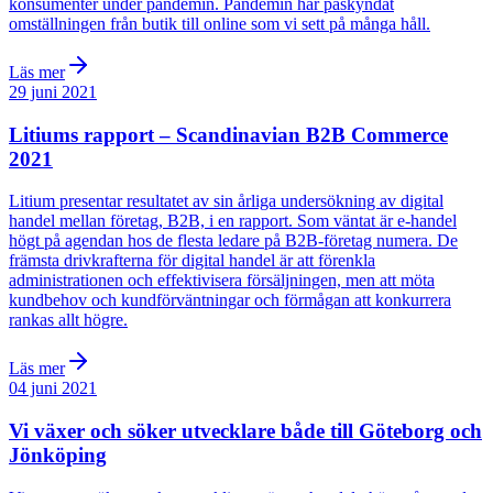
konsumenter under pandemin. Pandemin har påskyndat
omställningen från butik till online som vi sett på många håll.
Läs mer
29 juni 2021
Litiums rapport – Scandinavian B2B Commerce
2021
Litium presentar resultatet av sin årliga undersökning av digital
handel mellan företag, B2B, i en rapport. Som väntat är e-handel
högt på agendan hos de flesta ledare på B2B-företag numera. De
främsta drivkrafterna för digital handel är att förenkla
administrationen och effektivisera försäljningen, men att möta
kundbehov och kundförväntningar och förmågan att konkurrera
rankas allt högre.
Läs mer
04 juni 2021
Vi växer och söker utvecklare både till Göteborg och
Jönköping