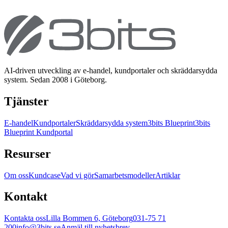
AI-driven utveckling av e-handel, kundportaler och skräddarsydda
system. Sedan 2008 i Göteborg.
Tjänster
E-handel
Kundportaler
Skräddarsydda system
3bits Blueprint
3bits
Blueprint Kundportal
Resurser
Om oss
Kundcase
Vad vi gör
Samarbetsmodeller
Artiklar
Kontakt
Kontakta oss
Lilla Bommen 6, Göteborg
031-75 71
200
info@3bits.se
Anmäl till nyhetsbrev