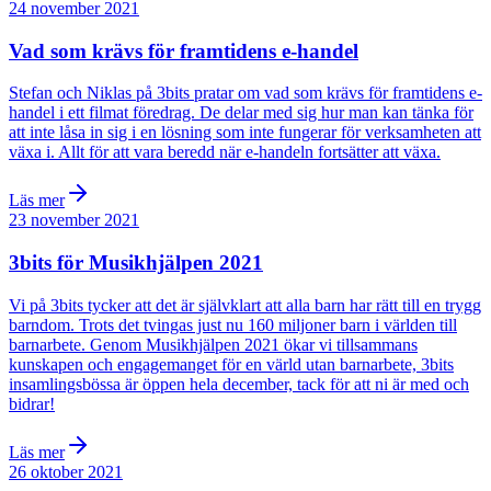
24 november 2021
Vad som krävs för framtidens e-handel
Stefan och Niklas på 3bits pratar om vad som krävs för framtidens e-
handel i ett filmat föredrag. De delar med sig hur man kan tänka för
att inte låsa in sig i en lösning som inte fungerar för verksamheten att
växa i. Allt för att vara beredd när e-handeln fortsätter att växa.
Läs mer
23 november 2021
3bits för Musikhjälpen 2021
Vi på 3bits tycker att det är självklart att alla barn har rätt till en trygg
barndom. Trots det tvingas just nu 160 miljoner barn i världen till
barnarbete. Genom Musikhjälpen 2021 ökar vi tillsammans
kunskapen och engagemanget för en värld utan barnarbete, 3bits
insamlingsbössa är öppen hela december, tack för att ni är med och
bidrar!
Läs mer
26 oktober 2021