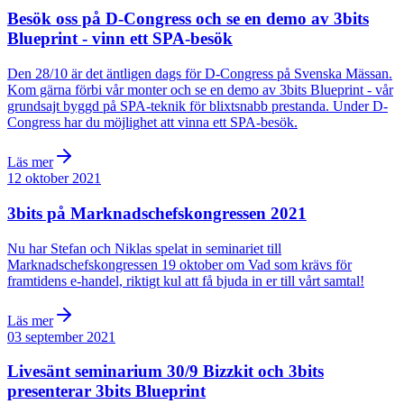
Besök oss på D-Congress och se en demo av 3bits
Blueprint - vinn ett SPA-besök
Den 28/10 är det äntligen dags för D-Congress på Svenska Mässan.
Kom gärna förbi vår monter och se en demo av 3bits Blueprint - vår
grundsajt byggd på SPA-teknik för blixtsnabb prestanda. Under D-
Congress har du möjlighet att vinna ett SPA-besök.
Läs mer
12 oktober 2021
3bits på Marknadschefskongressen 2021
Nu har Stefan och Niklas spelat in seminariet till
Marknadschefskongressen 19 oktober om Vad som krävs för
framtidens e-handel, riktigt kul att få bjuda in er till vårt samtal!
Läs mer
03 september 2021
Livesänt seminarium 30/9 Bizzkit och 3bits
presenterar 3bits Blueprint