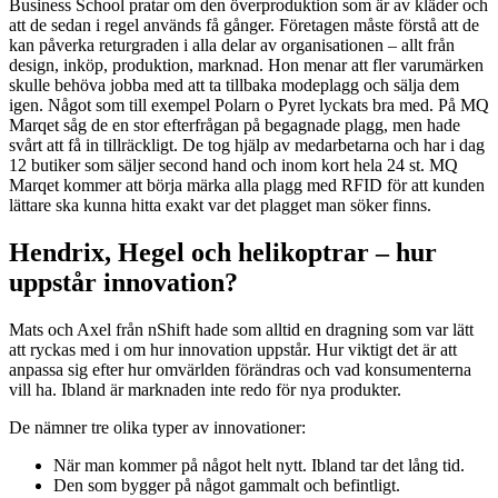
Business School pratar om den överproduktion som är av kläder och
att de sedan i regel används få gånger. Företagen måste förstå att de
kan påverka returgraden i alla delar av organisationen – allt från
design, inköp, produktion, marknad. Hon menar att fler varumärken
skulle behöva jobba med att ta tillbaka modeplagg och sälja dem
igen. Något som till exempel Polarn o Pyret lyckats bra med. På MQ
Marqet såg de en stor efterfrågan på begagnade plagg, men hade
svårt att få in tillräckligt. De tog hjälp av medarbetarna och har i dag
12 butiker som säljer second hand och inom kort hela 24 st. MQ
Marqet kommer att börja märka alla plagg med RFID för att kunden
lättare ska kunna hitta exakt var det plagget man söker finns.
Hendrix, Hegel och helikoptrar – hur
uppstår innovation?
Mats och Axel från nShift hade som alltid en dragning som var lätt
att ryckas med i om hur innovation uppstår. Hur viktigt det är att
anpassa sig efter hur omvärlden förändras och vad konsumenterna
vill ha. Ibland är marknaden inte redo för nya produkter.
De nämner tre olika typer av innovationer:
När man kommer på något helt nytt. Ibland tar det lång tid.
Den som bygger på något gammalt och befintligt.