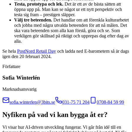
Testa, prototypa och lek.
Det är ett av de bästa sätten att
öppna upp på. Man kan se något ur ett nytt perspektiv och
testa sig fram – prestigen släpper.
Välj tre beteenden.
Det handlar om att förenkla kulturarbetet
och jobba med några utvalda beteenden för att nå målen. Det
ska vara beteenden som alla kan förstå, göra och se. Som
verkligen gör skillnad på riktigt och upprepas dag efter dag av
alla.
Se hela
PostNord Retail Day
och ladda ned E-barometern så är dags
igen den 20 februari 2024.
Författare
Sofia Winterlén
Marknadsansvarig
sofia.winterlen@3bits.se
031-75 71 204
0708-84 59 99
Nyfiken på vad vi kan bygga åt er?
Vi visar hur AI-driven utveckling fungerar. Vi går från idé till en