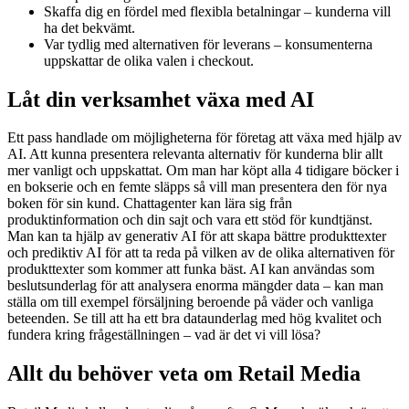
Skaffa dig en fördel med flexibla betalningar – kunderna vill
ha det bekvämt.
Var tydlig med alternativen för leverans – konsumenterna
uppskattar de olika valen i checkout.
Låt din verksamhet växa med AI
Ett pass handlade om möjligheterna för företag att växa med hjälp av
AI. Att kunna presentera relevanta alternativ för kunderna blir allt
mer vanligt och uppskattat. Om man har köpt alla 4 tidigare böcker i
en bokserie och en femte släpps så vill man presentera den för nya
boken för sin kund. Chattagenter kan lära sig från
produktinformation och din sajt och vara ett stöd för kundtjänst.
Man kan ta hjälp av generativ AI för att skapa bättre produkttexter
och prediktiv AI för att ta reda på vilken av de olika alternativen för
produkttexter som kommer att funka bäst. AI kan användas som
beslutsunderlag för att analysera enorma mängder data – kan man
ställa om till exempel försäljning beroende på väder och vanliga
beteenden. Se till att ha ett bra dataunderlag med hög kvalitet och
fundera kring frågeställningen – vad är det vi vill lösa?
Allt du behöver veta om Retail Media