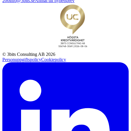
200
info@3bits.se
Anmäl till nyhetsbrev
© 3bits Consulting AB 2026
Personuppgiftspolicy
Cookiepolicy