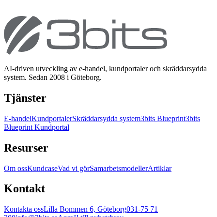
AI-driven utveckling av e-handel, kundportaler och skräddarsydda
system. Sedan 2008 i Göteborg.
Tjänster
E-handel
Kundportaler
Skräddarsydda system
3bits Blueprint
3bits
Blueprint Kundportal
Resurser
Om oss
Kundcase
Vad vi gör
Samarbetsmodeller
Artiklar
Kontakt
Kontakta oss
Lilla Bommen 6, Göteborg
031-75 71