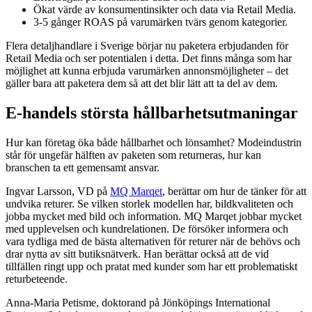
Ökat värde av konsumentinsikter och data via Retail Media.
3-5 gånger ROAS på varumärken tvärs genom kategorier.
Flera detaljhandlare i Sverige börjar nu paketera erbjudanden för
Retail Media och ser potentialen i detta. Det finns många som har
möjlighet att kunna erbjuda varumärken annonsmöjligheter – det
gäller bara att paketera dem så att det blir lätt att ta del av dem.
E-handels största hållbarhetsutmaningar
Hur kan företag öka både hållbarhet och lönsamhet? Modeindustrin
står för ungefär hälften av paketen som returneras, hur kan
branschen ta ett gemensamt ansvar.
Ingvar Larsson, VD på
MQ Marqet
, berättar om hur de tänker för att
undvika returer. Se vilken storlek modellen har, bildkvaliteten och
jobba mycket med bild och information. MQ Marqet jobbar mycket
med upplevelsen och kundrelationen. De försöker informera och
vara tydliga med de bästa alternativen för returer när de behövs och
drar nytta av sitt butiksnätverk. Han berättar också att de vid
tillfällen ringt upp och pratat med kunder som har ett problematiskt
returbeteende.
Anna-Maria Petisme, doktorand på Jönköpings International