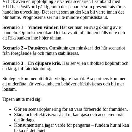
Vi fick även en uppföljning av vårens scenarier. I samband med
HUI har PostNord gått igenom de scenarier som presenterats för e-
handelns utveckling. Det ser ut som att det kan bli värre innan det
blir bättre. Prognoserna ser nu lite mindre optimistiska ut.
Scenario 1 – Vinden vänder.
Här ser man en svag ökning av e-
handeln. Optimismen ökar. Det krävs att inflationen hålls nere och
att Riksbanken inte höjer räntan.
Scenario 2 – Pausåren.
Omsättningen minskar i det här scenariot
från föregående år och räntan stabiliseras.
Scenario 3 – En djupare kris.
Här ser vi en urholkad köpkraft och
en lång, tuff återhämtning.
Strategier kommer att bli än viktigare framåt. Bra partners kommer
att underlätta när verksamheten behöver effektiviseras och bli mer
lönsam.
Tipsen att ta med sig:
Gör en scenarioplanering för att vara förberedd för framtiden.
Städa och effektivisera så att ni kan gasa och accelerera när
det är dags.
Konsumenterna jagar värde för pengarna – fundera hur ni kan
haka på det tåget.