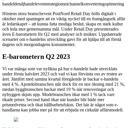
handel
detaljhandel
event
strategi
omnichannel
konvertering
optimering
Höstens stora branschevent PostNord Retail Day hölls digitalt i
oktober med spaningen att en viktig nyckel till en framgångsrik affär
är ledarskapet – att kunna fatta modiga beslut, skapa en stark kultur
och leda mot gemensamma mål. Under Retail Day presenterades
även E-barometern för Q2 med analyser och insikter. Uppdaterade
scenarier om e-handelns utveckling gavs för att hjälpa till att förstå
dagens och morgondagens konsumenter.
E-barometern Q2 2023
Vi var många som var nyfikna på hur e-handeln hade utvecklats
under första halvåret 2023 och vad vi kan förvänta oss av resten av
året. Jämfört med samma kvartal föregående år backar e-handeln
med 4 %. Apoteksbranschen står dock för en stor ökning med 21 %,
medan byggbranschen backar med 19 % när renoveringar och
nybyggen skjuts upp. Modebranschen ökar med 1 % tack vare
ökade priser. Second hand ökar när kunder blir både mer
prismedvetna och ökat hållbarhetsfokus. Det här är något som e-
handlarna kan jobba mer på för att erbjuda en cirkulär affärsmodell.