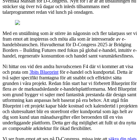
Svenska Mässan för D-Congress. Nytt för i år är att utställningen nu
sträcker sig över två dagar och inleds tillsammans med
talarprogrammet redan vid lunch på onsdagen.
Med en utställning som är större än någonsin och fler talarpass ser vi
fram emot att inspireras och möta alla som är intresserade av e-
handelsbranschen. Huvudtemat för D-Congress 2025 är Bridging
Borders – Building Futures med fokus på global e-handel, intuitiv e-
handel, regenerativ konsumtion och handel samt varumärkesfiness.
Ni hittar oss vid den andra huvudscenen F4 där vi kommer att visa
och prata om
3bits Blueprint
för e-handel och kundportal. Detta är
två sajter specifikt framtagna för att snabbt och effektivt sätta
grunden i våra projekt. Redan från start har vi förberett Blueprint för
flera av de marknadsledande e-handelsplattformarna. Med Blueprint
som grund bygger vi sajter med fantastisk prestanda där design samt
utformning kan anpassas helt baserat på era behov. Att utgå från
Blueprint i ett projekt kapar både kostnad och kalendertid i projekten
och slutresultatet blir en storefront eller kundportal som ägs helt av
dig som kund utan månadsavgifter eller beroenden till en viss
underliggande plattform. Detta ger dig möjlighet att fullt ut dra nytta
av composable arkitektur för ökad flexibilitet.
Vi ser fram emot att ses på D-Congress, missa inte att
säkra din plats