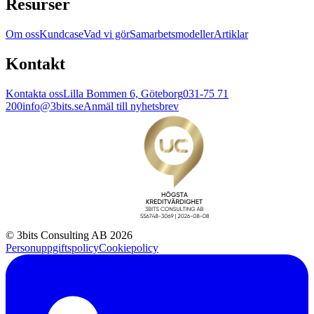
Resurser
Om oss
Kundcase
Vad vi gör
Samarbetsmodeller
Artiklar
Kontakt
Kontakta oss
Lilla Bommen 6, Göteborg
031-75 71
200
info@3bits.se
Anmäl till nyhetsbrev
© 3bits Consulting AB 2026
Personuppgiftspolicy
Cookiepolicy