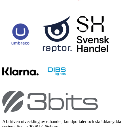
AI-driven utveckling av e-handel, kundportaler och skräddarsydda
system. Sedan 2008 i Göteborg.