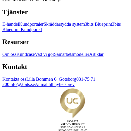
Tjänster
E-handel
Kundportaler
Skräddarsydda system
3bits Blueprint
3bits
Blueprint Kundportal
Resurser
Om oss
Kundcase
Vad vi gör
Samarbetsmodeller
Artiklar
Kontakt
Kontakta oss
Lilla Bommen 6, Göteborg
031-75 71
200
info@3bits.se
Anmäl till nyhetsbrev