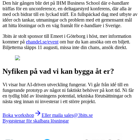
Den här gången blir det på IHM Business School där e-handlare
träffas för en unconference, en deltagarstyrd konferens, där alla är
med och bidrar till en lyckad träff. En fullspäckad dag med utbyte av
idéer och tankar, utmaningar och problem med ett gemensamt mål
att hitta lösningar och en väg framåt för e-handlare i Sverige.
3bits är stolt sponsor till Emeet i Göteborg i höst, mer information
kommer på
ehandel.se/event
om hur du kan ansöka om en biljett.
Biljetterna släpps 11 augusti, missa inte din chans, ansök direkt.
Nyfiken på vad vi kan bygga åt er?
Vi visar hur AI-driven utveckling fungerar. Vi går från idé till en
fungerande prototyp av något ni faktiskt behöver på kort tid. Ni får
en tydlig bild av lösningens potential, tekniska förutsättningar och
nästa steg innan ni investerar i ett större projekt.
Boka workshop
Eller maila sales@3bits.se
Byggstenar för skalbara lösningar