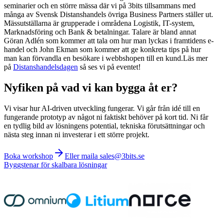
seminarier och en större mässa där vi på 3bits tillsammans med
många av Svensk Distanshandels övriga Business Partners ställer ut.
Mässutställarna är grupperade i områdena Logistik, IT-system,
Marknadsföring och Bank & betalningar. Talare är bland annat
Göran Adlén som kommer att tala om hur man lyckas i framtidens e-
handel och John Ekman som kommer att ge konkreta tips på hur
man kan förvandla en besökare i webbshopen till en kund.Läs mer
på
Distanshandelsdagen
så ses vi på eventet!
Nyfiken på vad vi kan bygga åt er?
Vi visar hur AI-driven utveckling fungerar. Vi går från idé till en
fungerande prototyp av något ni faktiskt behöver på kort tid. Ni får
en tydlig bild av lösningens potential, tekniska förutsättningar och
nästa steg innan ni investerar i ett större projekt.
Boka workshop
Eller maila sales@3bits.se
Byggstenar för skalbara lösningar