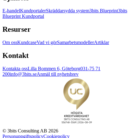
E-handel
Kundportaler
Skräddarsydda system
3bits Blueprint
3bits
Blueprint Kundportal
Resurser
Om oss
Kundcase
Vad vi gör
Samarbetsmodeller
Artiklar
Kontakt
Kontakta oss
Lilla Bommen 6, Göteborg
031-75 71
200
info@3bits.se
Anmäl till nyhetsbrev
© 3bits Consulting AB 2026
Personuppgiftspolicy
Cookiepolicy