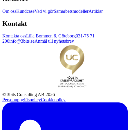
Om oss
Kundcase
Vad vi gör
Samarbetsmodeller
Artiklar
Kontakt
Kontakta oss
Lilla Bommen 6, Göteborg
031-75 71
200
info@3bits.se
Anmäl till nyhetsbrev
© 3bits Consulting AB 2026
Personuppgiftspolicy
Cookiepolicy