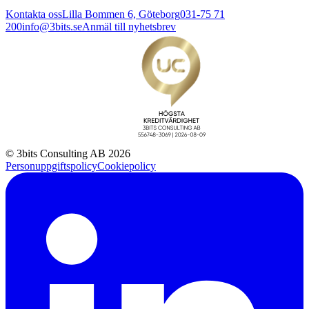
Kontakta oss
Lilla Bommen 6, Göteborg
031-75 71
200
info@3bits.se
Anmäl till nyhetsbrev
© 3bits Consulting AB 2026
Personuppgiftspolicy
Cookiepolicy