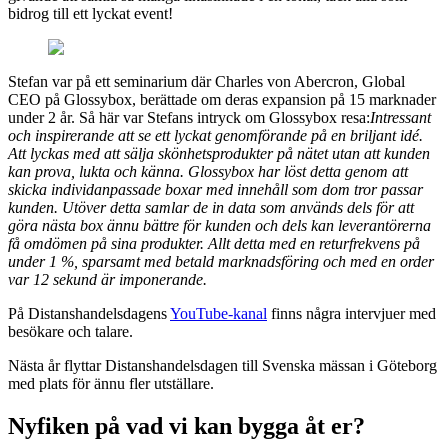
bidrog till ett lyckat event!
Stefan var på ett seminarium där Charles von Abercron, Global
CEO på Glossybox, berättade om deras expansion på 15 marknader
under 2 år. Så här var Stefans intryck om Glossybox resa:
Intressant
och inspirerande att se ett lyckat genomförande på en briljant idé.
Att lyckas med att sälja skönhetsprodukter på nätet utan att kunden
kan prova, lukta och känna. Glossybox har löst detta genom att
skicka individanpassade boxar med innehåll som dom tror passar
kunden. Utöver detta samlar de in data som används dels för att
göra nästa box ännu bättre för kunden och dels kan leverantörerna
få omdömen på sina produkter. Allt detta med en returfrekvens på
under 1 %, sparsamt med betald marknadsföring och med en order
var 12 sekund är imponerande.
På Distanshandelsdagens
YouTube-kanal
finns några intervjuer med
besökare och talare.
Nästa år flyttar Distanshandelsdagen till Svenska mässan i Göteborg
med plats för ännu fler utställare.
Nyfiken på vad vi kan bygga åt er?