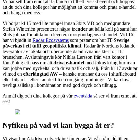
Vi har sett fram emot att få bjuda in till ett fysiskt event och hoppas
att du och dina kollegor har möjlighet att komma och prata e-handel
och hänga med oss.
Vi börjar kl 15 med lite mingel innan 3bits VD och medgrundare
Stefan Winterlén presenterar några
trender
att hålla koll på samt hur
3bits jobbar för att kunna leverera morgondagens e-handel. Vid 16
har vi bjudit in
Radar Ecosystems
som pratar om hur
IT-Sverige
påverkas i ett tufft geopolitiskt klimat
. Radar är Nordens ledande
leverantör av lokala och oberoende datadrivna insikter för IT-
branschen. Avslutningsvis kör Niklas Larsson från vårt kontor i
Jönköping ett pass om att
driva e-handel
med fokus kring hur man
kan jobba med nyckeltal och driva trafik och sälj. Från kl 17 avslutar
vi med en
efterlängtad AW
– kanske utmanar du oss i shuffleboard
eller biljard – eller kan det bli en omgång rundpingis. Vi kan lova
trevligt sällskap i kombination med god dryck och tilltugg.
Anmäl dig och dina kollegor på vår
eventsida
så ser vi fram emot att
ses!
Nyfiken på vad vi kan bygga åt er?
Vi visar hur AI-driven utveckling fungerar. Vi går från idé till en