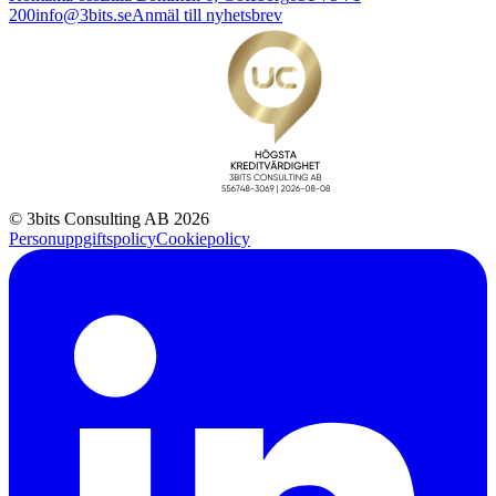
200
info@3bits.se
Anmäl till nyhetsbrev
© 3bits Consulting AB 2026
Personuppgiftspolicy
Cookiepolicy