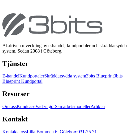
AI-driven utveckling av e-handel, kundportaler och skräddarsydda
system. Sedan 2008 i Göteborg.
Tjänster
E-handel
Kundportaler
Skräddarsydda system
3bits Blueprint
3bits
Blueprint Kundportal
Resurser
Om oss
Kundcase
Vad vi gör
Samarbetsmodeller
Artiklar
Kontakt
Kontakta oss
Lilla Bommen 6, Göteborg
031-75 71