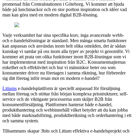
promenad från Centralstationen i Göteborg. Vi kommer att bjuda
både på lunchmackor och en stor portion inspiration och idéer vad
man kan göra med en modern digital B2B-lösning.
Varje verksamhet har sina specifika krav, inga avancerade webb-
och e-handelslösningar är standard. Men många smarta funktioner
kan anpassas och användas inom helt olika områden, det är sådan
kunskap vi samlar på oss inom alla typer av projekt vi genomför. Vi
kommer att prata om olika funktioner inom B2B-lösningar som vi
har implementerat med inspiration från B2C. Konsumentsajternas
enkelhet och effektivitet och hur vi människor beter oss som
konsumenter driver nu företagen i samma riktning, hur förbereder
sig ditt företag inför resan mot en modern e-handel?
Litiums
e-handelsplattform är speciellt anpassad för försäljning
mellan företag och stöttar från början komplexa prisstrukturer, self-
service och de viktigaste processerna som skiljer B2B från
konsumentförsäljning. Plattformen hanterar både e-handel,
produkthantering och webbinnehåll vilket betyder att du kan jobba
med både marknadsföring, produktberikning och orderhantering i ett
och samma system.
Tillsammans skapar 3bits och Litium effektiva e-handelsprojekt och