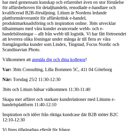
har med gemensam kunskap och erfarenhet även en stor förståelse
för affärsbehoven för detaljhandeln, renodlade e-handlare och
kvalificerad B2B-försäljning. Litium är Nordens ledande
plattformsleverantör för affärskritisk e-handel,
produktmarknadsföring och inspiration online. 3bits utvecklar
tillsammans med våra kunder avancerade webb- och e-
handelslösningar – allt från webb till logistik. Vi har fått förtroendet
att leverera olika lösningar under många år till flera av våra
framgångsrika kunder som Lindex, Tingstad, Focus Nordic och
Scandinavian Photo.
Välkommen att
anmäla dig och dina kollegor
!
Var:
3bits Consulting, Lilla Bommen 5C, 411 04 Göteborg
När:
Torsdag 25/2 11:30-12:30
3bits och Litium hälsar välkommen 11:30-11:40
Skapa mer affärer och starkare kundrelationer med Litiums e-
handelsplattform 11:40-12:10
Inspiration och idéer från riktiga kundcase där B2B möter B2C
12:10-12:30
Vi finns tillgängliga efteråt för frågor.