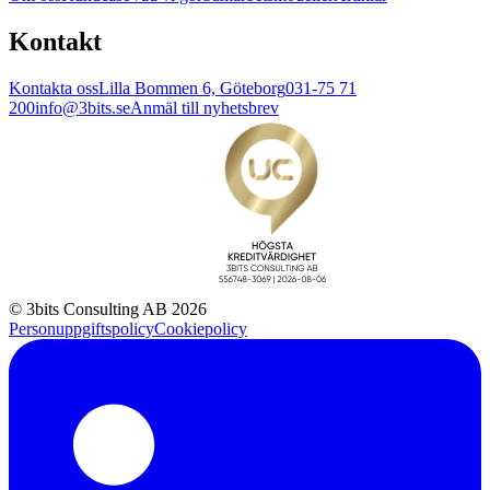
Kontakt
Kontakta oss
Lilla Bommen 6, Göteborg
031-75 71
200
info@3bits.se
Anmäl till nyhetsbrev
© 3bits Consulting AB 2026
Personuppgiftspolicy
Cookiepolicy