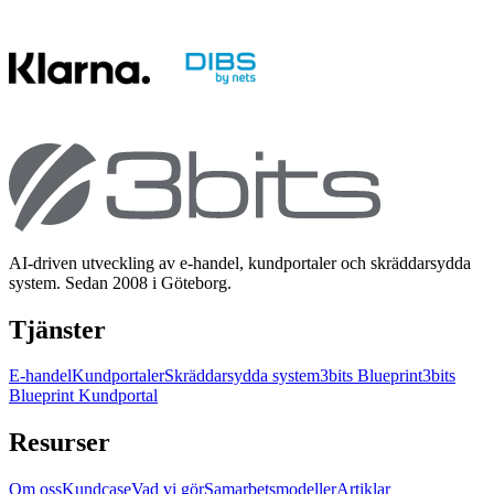
AI-driven utveckling av e-handel, kundportaler och skräddarsydda
system. Sedan 2008 i Göteborg.
Tjänster
E-handel
Kundportaler
Skräddarsydda system
3bits Blueprint
3bits
Blueprint Kundportal
Resurser
Om oss
Kundcase
Vad vi gör
Samarbetsmodeller
Artiklar