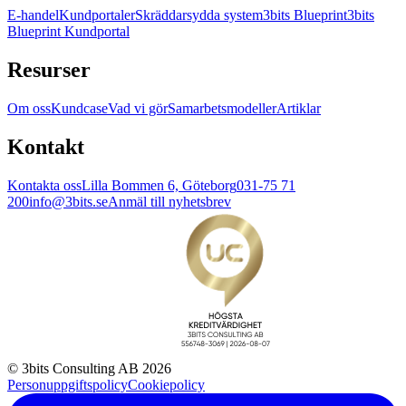
E-handel
Kundportaler
Skräddarsydda system
3bits Blueprint
3bits
Blueprint Kundportal
Resurser
Om oss
Kundcase
Vad vi gör
Samarbetsmodeller
Artiklar
Kontakt
Kontakta oss
Lilla Bommen 6, Göteborg
031-75 71
200
info@3bits.se
Anmäl till nyhetsbrev
© 3bits Consulting AB 2026
Personuppgiftspolicy
Cookiepolicy