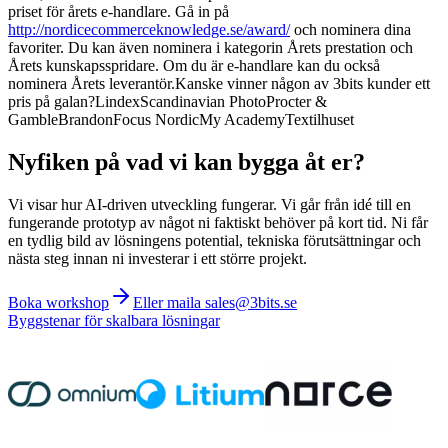
priset för årets e-handlare. Gå in på
http://nordicecommerceknowledge.se/award/
och nominera dina
favoriter. Du kan även nominera i kategorin Årets prestation och
Årets kunskapsspridare. Om du är e-handlare kan du också
nominera Årets leverantör.Kanske vinner någon av 3bits kunder ett
pris på galan?LindexScandinavian PhotoProcter &
GambleBrandonFocus NordicMy AcademyTextilhuset
Nyfiken på vad vi kan bygga åt er?
Vi visar hur AI-driven utveckling fungerar. Vi går från idé till en
fungerande prototyp av något ni faktiskt behöver på kort tid. Ni får
en tydlig bild av lösningens potential, tekniska förutsättningar och
nästa steg innan ni investerar i ett större projekt.
Boka workshop
Eller maila sales@3bits.se
Byggstenar för skalbara lösningar