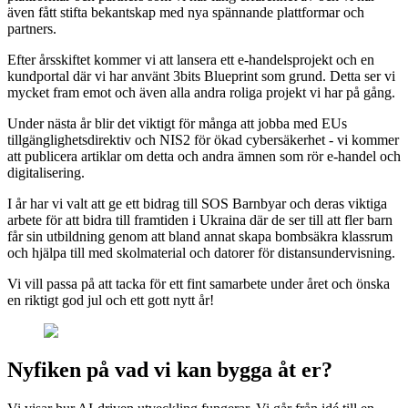
även fått stifta bekantskap med nya spännande plattformar och
partners.
Efter årsskiftet kommer vi att lansera ett e-handelsprojekt och en
kundportal där vi har använt 3bits Blueprint som grund. Detta ser vi
mycket fram emot och även alla andra roliga projekt vi har på gång.
Under nästa år blir det viktigt för många att jobba med EUs
tillgänglighetsdirektiv och NIS2 för ökad cybersäkerhet - vi kommer
att publicera artiklar om detta och andra ämnen som rör e-handel och
digitalisering.
I år har vi valt att ge ett bidrag till SOS Barnbyar och deras viktiga
arbete för att bidra till framtiden i Ukraina där de ser till att fler barn
får sin utbildning genom att bland annat skapa bombsäkra klassrum
och hjälpa till med skolmaterial och datorer för distansundervisning.
Vi vill passa på att tacka för ett fint samarbete under året och önska
en riktigt god jul och ett gott nytt år!
Nyfiken på vad vi kan bygga åt er?