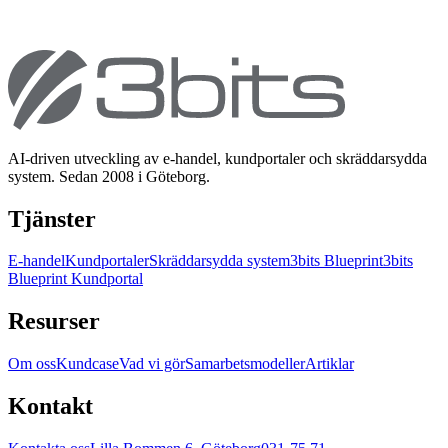
AI-driven utveckling av e-handel, kundportaler och skräddarsydda
system. Sedan 2008 i Göteborg.
Tjänster
E-handel
Kundportaler
Skräddarsydda system
3bits Blueprint
3bits
Blueprint Kundportal
Resurser
Om oss
Kundcase
Vad vi gör
Samarbetsmodeller
Artiklar
Kontakt