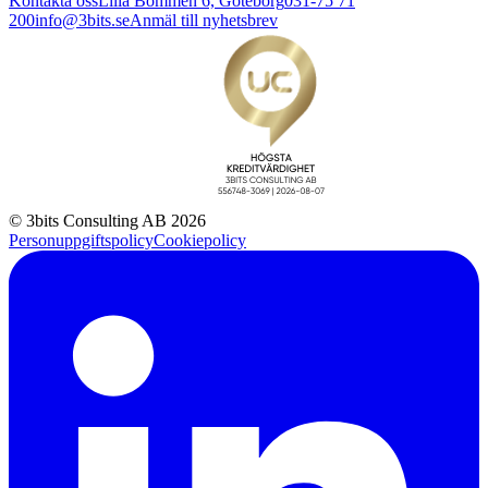
Kontakta oss
Lilla Bommen 6, Göteborg
031-75 71
200
info@3bits.se
Anmäl till nyhetsbrev
© 3bits Consulting AB 2026
Personuppgiftspolicy
Cookiepolicy