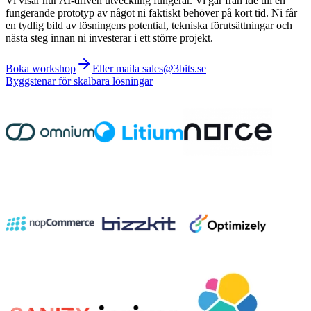
Vi visar hur AI-driven utveckling fungerar. Vi går från idé till en
fungerande prototyp av något ni faktiskt behöver på kort tid. Ni får
en tydlig bild av lösningens potential, tekniska förutsättningar och
nästa steg innan ni investerar i ett större projekt.
Boka workshop
Eller maila sales@3bits.se
Byggstenar för skalbara lösningar