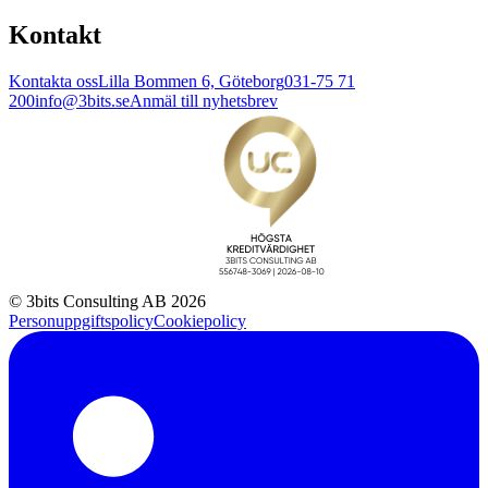
Kontakt
Kontakta oss
Lilla Bommen 6, Göteborg
031-75 71
200
info@3bits.se
Anmäl till nyhetsbrev
© 3bits Consulting AB 2026
Personuppgiftspolicy
Cookiepolicy