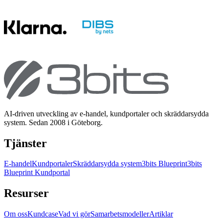
AI-driven utveckling av e-handel, kundportaler och skräddarsydda
system. Sedan 2008 i Göteborg.
Tjänster
E-handel
Kundportaler
Skräddarsydda system
3bits Blueprint
3bits
Blueprint Kundportal
Resurser
Om oss
Kundcase
Vad vi gör
Samarbetsmodeller
Artiklar