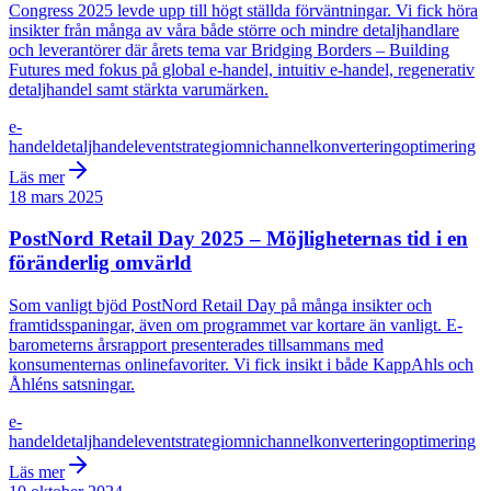
Congress 2025 levde upp till högt ställda förväntningar. Vi fick höra
insikter från många av våra både större och mindre detaljhandlare
och leverantörer där årets tema var Bridging Borders – Building
Futures med fokus på global e-handel, intuitiv e-handel, regenerativ
detaljhandel samt stärkta varumärken.
e-
handel
detaljhandel
event
strategi
omnichannel
konvertering
optimering
Läs mer
18 mars 2025
PostNord Retail Day 2025 – Möjligheternas tid i en
föränderlig omvärld
Som vanligt bjöd PostNord Retail Day på många insikter och
framtidsspaningar, även om programmet var kortare än vanligt. E-
barometerns årsrapport presenterades tillsammans med
konsumenternas onlinefavoriter. Vi fick insikt i både KappAhls och
Åhléns satsningar.
e-
handel
detaljhandel
event
strategi
omnichannel
konvertering
optimering
Läs mer