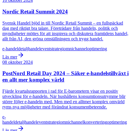
10 oktober 2024
Nordic Retail Summit 2024
Svensk Handel bjöd in till Nordic Retail Summit – en fullspäckad
dag med riktigt bra talare. Företrädare från handeln, politik och
myndigheter möttes för att inspirera och diskutera framtidens handel,
allt från AI, den gröna omställningen och trygg handel.
e-handel
detaljhandel
event
strategi
omnichannel
optimering
Läs mer
08 oktober 2024
PostNord Retail Day 2024 – Säker e-handelstillväxt i
en allt mer komplex värld
Fjärde kvartalsrapporten i rad för E-barometern visar en positiv
utveckling för e-handeln. När hushållens konsumtionsutrymme blir
större följer e-handeln med. Men med en alltmer komplex omvärld
ryms nya möjligheter med förändrat konsumentbeteende.
e-
handel
detaljhandel
event
strategi
omnichannel
konvertering
optimering
Läs mer