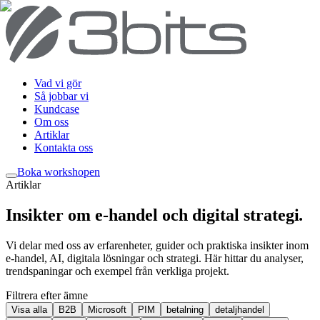
Vad vi gör
Så jobbar vi
Kundcase
Om oss
Artiklar
Kontakta oss
Boka workshop
en
Artiklar
Insikter om e-handel och digital strategi
.
Vi delar med oss av erfarenheter, guider och praktiska insikter inom
e-handel, AI, digitala lösningar och strategi. Här hittar du analyser,
trendspaningar och exempel från verkliga projekt.
Filtrera efter ämne
Visa alla
B2B
Microsoft
PIM
betalning
detaljhandel