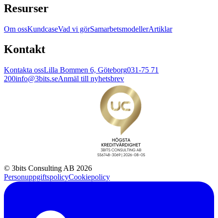
Resurser
Om oss
Kundcase
Vad vi gör
Samarbetsmodeller
Artiklar
Kontakt
Kontakta oss
Lilla Bommen 6, Göteborg
031-75 71
200
info@3bits.se
Anmäl till nyhetsbrev
© 3bits Consulting AB 2026
Personuppgiftspolicy
Cookiepolicy