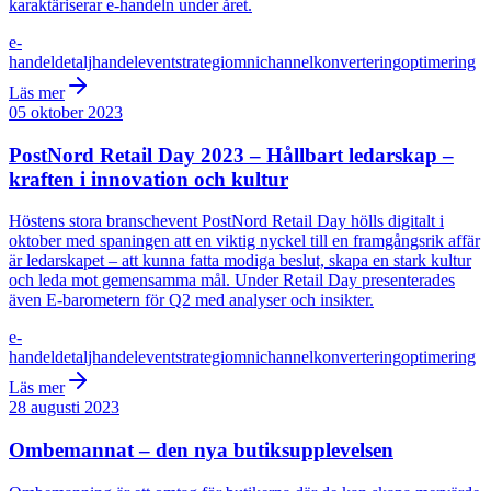
karaktäriserar e-handeln under året.
e-
handel
detaljhandel
event
strategi
omnichannel
konvertering
optimering
Läs mer
05 oktober 2023
PostNord Retail Day 2023 – Hållbart ledarskap –
kraften i innovation och kultur
Höstens stora branschevent PostNord Retail Day hölls digitalt i
oktober med spaningen att en viktig nyckel till en framgångsrik affär
är ledarskapet – att kunna fatta modiga beslut, skapa en stark kultur
och leda mot gemensamma mål. Under Retail Day presenterades
även E-barometern för Q2 med analyser och insikter.
e-
handel
detaljhandel
event
strategi
omnichannel
konvertering
optimering
Läs mer
28 augusti 2023
Ombemannat – den nya butiksupplevelsen