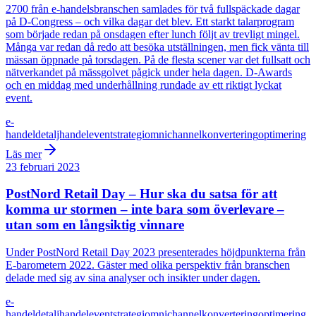
2700 från e-handelsbranschen samlades för två fullspäckade dagar
på D-Congress – och vilka dagar det blev. Ett starkt talarprogram
som började redan på onsdagen efter lunch följt av trevligt mingel.
Många var redan då redo att besöka utställningen, men fick vänta till
mässan öppnade på torsdagen. På de flesta scener var det fullsatt och
nätverkandet på mässgolvet pågick under hela dagen. D-Awards
och en middag med underhållning rundade av ett riktigt lyckat
event.
e-
handel
detaljhandel
event
strategi
omnichannel
konvertering
optimering
Läs mer
23 februari 2023
PostNord Retail Day – Hur ska du satsa för att
komma ur stormen – inte bara som överlevare –
utan som en långsiktig vinnare
Under PostNord Retail Day 2023 presenterades höjdpunkterna från
E-barometern 2022. Gäster med olika perspektiv från branschen
delade med sig av sina analyser och insikter under dagen.
e-
handel
detaljhandel
event
strategi
omnichannel
konvertering
optimering