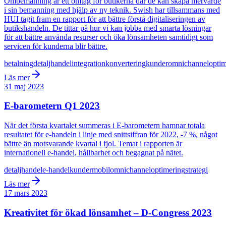
Ombemanning är ett omtag för butikerna där de kan skapa mervärde
i sin bemanning med hjälp av ny teknik. Swish har tillsammans med
HUI tagit fram en rapport för att bättre förstå digitaliseringen av
butikshandeln. De tittar på hur vi kan jobba med smarta lösningar
för att bättre använda resurser och öka lönsamheten samtidigt som
servicen för kunderna blir bättre.
betalning
detaljhandel
integration
konvertering
kunder
omnichannel
optim
Läs mer
31 maj 2023
E-barometern Q1 2023
När det första kvartalet summeras i E-barometern hamnar totala
resultatet för e-handeln i linje med snittsiffran för 2022, -7 %, något
bättre än motsvarande kvartal i fjol. Temat i rapporten är
internationell e-handel, hållbarhet och begagnat på nätet.
detaljhandel
e-handel
kunder
mobil
omnichannel
optimering
strategi
Läs mer
17 mars 2023
Kreativitet för ökad lönsamhet – D-Congress 2023