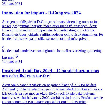
26 mars 2024
Innovation for impact - D-Congress 2024
Återigen ett fullspäckat D-Congress i mars där en dag numera inte
räcker, programmet började redan efter lunch på onsdagen. Årets
tema var Innovation for impact där hållbarhetsfrågor, ny teknik,
lönsamhetsfokus, cirkulära affärsmodeller och logistikutmaningar för
handeln samsades på de olika scenerna och på mässgolvet.
e-
handel
detaljhandel
event
strategi
omnichannel
konvertering
optimering
Läs mer
12 mars 2024
PostNord Retail Day 2024 – E-handelskartan ritas
om och tillväxten tar fart
Även om e-handeln visade en negativ tillväxt på 2 % för helåret
2023 enligt E-barometern så spås nu e-handeln kommit ur sin värsta
kris och är på väg mot en ökad tillväxt och ökade paketvolymer
framöver. Andra halvan av 2023 var bättre än början. Prisfokuserade
konsumenter och e-handlare som ställer om till lönsamhet