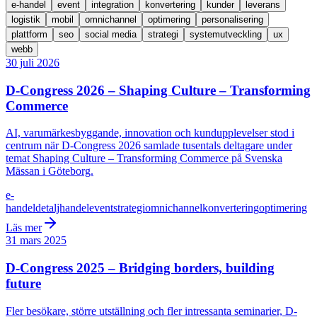
e-handel
event
integration
konvertering
kunder
leverans
logistik
mobil
omnichannel
optimering
personalisering
plattform
seo
social media
strategi
systemutveckling
ux
webb
30 juli 2026
D-Congress 2026 – Shaping Culture – Transforming
Commerce
AI, varumärkesbyggande, innovation och kundupplevelser stod i
centrum när D-Congress 2026 samlade tusentals deltagare under
temat Shaping Culture – Transforming Commerce på Svenska
Mässan i Göteborg.
e-
handel
detaljhandel
event
strategi
omnichannel
konvertering
optimering
Läs mer
31 mars 2025
D-Congress 2025 – Bridging borders, building
future
Fler besökare, större utställning och fler intressanta seminarier, D-