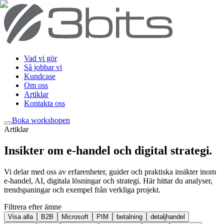
Vad vi gör
Så jobbar vi
Kundcase
Om oss
Artiklar
Kontakta oss
Boka workshop
en
Artiklar
Insikter om e-handel och digital strategi
.
Vi delar med oss av erfarenheter, guider och praktiska insikter inom
e-handel, AI, digitala lösningar och strategi. Här hittar du analyser,
trendspaningar och exempel från verkliga projekt.
Filtrera efter ämne
Visa alla
B2B
Microsoft
PIM
betalning
detaljhandel