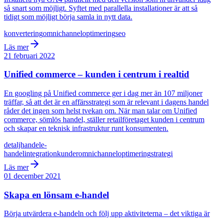
så snart som möjligt. Syftet med parallella installationer är att så
tidigt som möjligt börja samla in nytt data.
konvertering
omnichannel
optimering
seo
Läs mer
21 februari 2022
Unified commerce – kunden i centrum i realtid
En googling på Unified commerce ger i dag mer än 107 miljoner
träffar, så att det är en affärsstrategi som är relevant i dagens handel
råder det ingen som helst tvekan om. När man talar om Unified
commerce, sömlös handel, ställer retailföretaget kunden i centrum
och skapar en teknisk infrastruktur runt konsumenten.
detaljhandel
e-
handel
integration
kunder
omnichannel
optimering
strategi
Läs mer
01 december 2021
Skapa en lönsam e-handel
Börja utvärdera e-handeln och följ upp aktiviteterna – det viktiga är