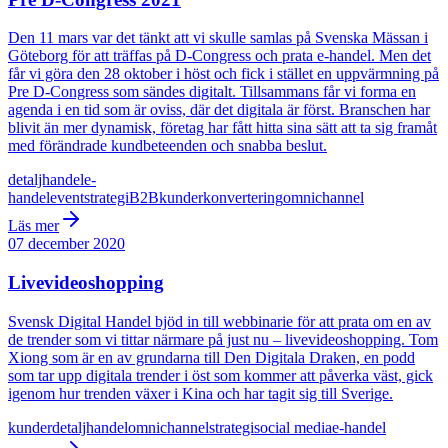
Den 11 mars var det tänkt att vi skulle samlas på Svenska Mässan i
Göteborg för att träffas på D-Congress och prata e-handel. Men det
får vi göra den 28 oktober i höst och fick i stället en uppvärmning på
Pre D-Congress som sändes digitalt. Tillsammans får vi forma en
agenda i en tid som är oviss, där det digitala är först. Branschen har
blivit än mer dynamisk, företag har fått hitta sina sätt att ta sig framåt
med förändrade kundbeteenden och snabba beslut.
detaljhandel
e-
handel
event
strategi
B2B
kunder
konvertering
omnichannel
Läs mer
07 december 2020
Livevideoshopping
Svensk Digital Handel bjöd in till webbinarie för att prata om en av
de trender som vi tittar närmare på just nu – livevideoshopping. Tom
Xiong som är en av grundarna till Den Digitala Draken, en podd
som tar upp digitala trender i öst som kommer att påverka väst, gick
igenom hur trenden växer i Kina och har tagit sig till Sverige.
kunder
detaljhandel
omnichannel
strategi
social media
e-handel