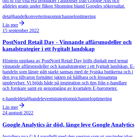
om ni vill visa era produkter i annonser från Google Ads och
alldeles gratis under fliken Shopping bland Googles sökresultat.
detaljhandel
konvertering
omnichannel
optimering
Läs mer
15 september 2022
PostNord Retail Day - Vinnande affärsmodeller och
kanalstrategier i ett fygitalt landskap
Höstens upplaga av PostNord Retail Day hölls digitalt med temat
vinnande affärsmodeller och kanalstrategier i ett fygitalt landskap. E-
handeln som länge gått starkt samsas med de fysiska butikerna och i
den nya tillvaron fortsätter jakten på hållbara och lönsamma
upplevelser. Vi bjöds både på inspiration och tips från e-handlare
och forskare samt en genomgång av kvartalets E-barometer.
e-handel
detaljhandel
event
strategi
omnichannel
optimering
Läs mer
24 augusti 2022
Google Analytics är död, länge leve Google Analytics
Installera nya GA4 parallellt med den version som ni använder idag