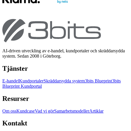
AI-driven utveckling av e-handel, kundportaler och skräddarsydda
system. Sedan 2008 i Göteborg.
Tjänster
E-handel
Kundportaler
Skräddarsydda system
3bits Blueprint
3bits
Blueprint Kundportal
Resurser
Om oss
Kundcase
Vad vi gör
Samarbetsmodeller
Artiklar
Kontakt