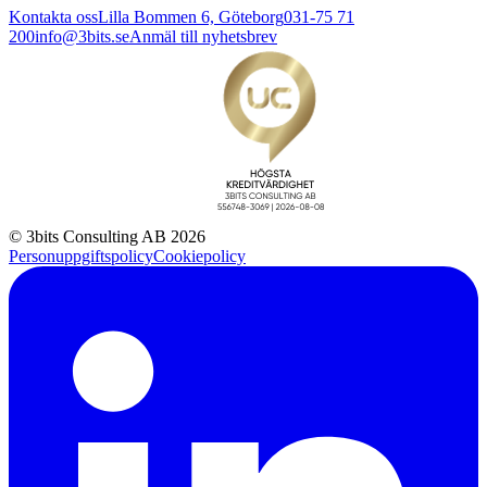
Kontakta oss
Lilla Bommen 6, Göteborg
031-75 71
200
info@3bits.se
Anmäl till nyhetsbrev
© 3bits Consulting AB 2026
Personuppgiftspolicy
Cookiepolicy