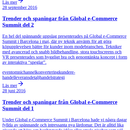
Läs mer
28 september 2016
Trender och spaningar från Global e-Commerce
Summit del 2
En hel del spännande uppslag presenterades på Global e-Commerce
Summit i Barcelona i maj, där ny teknik använts för att göra
köpupplevelsen bättre för kunder inom modebranschen. Tekniker
med avancerad och snabb bildbehandling, stora touchscreens och
VR presenterades som hyggligt bra och genomtänkta koncept i form
av interaktiva “speglar”.
event
omnichannel
konvertering
kunder
e-
handel
leverans
detaljhandel
strategi
Läs mer
28 juni 2016
Trender och spaningar från Global e-Commerce
Summit del 1
Under Global e-Commerce Summit i Barcelona hade vi några dagar
fyllda av spännande och intressanta nya lärdomar. Det är alltid lika