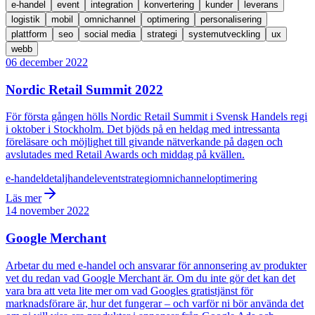
e-handel
event
integration
konvertering
kunder
leverans
logistik
mobil
omnichannel
optimering
personalisering
plattform
seo
social media
strategi
systemutveckling
ux
webb
06 december 2022
Nordic Retail Summit 2022
För första gången hölls Nordic Retail Summit i Svensk Handels regi
i oktober i Stockholm. Det bjöds på en heldag med intressanta
föreläsare och möjlighet till givande nätverkande på dagen och
avslutades med Retail Awards och middag på kvällen.
e-handel
detaljhandel
event
strategi
omnichannel
optimering
Läs mer
14 november 2022
Google Merchant
Arbetar du med e-handel och ansvarar för annonsering av produkter
vet du redan vad Google Merchant är. Om du inte gör det kan det
vara bra att veta lite mer om vad Googles gratistjänst för
marknadsförare är, hur det fungerar – och varför ni bör använda det