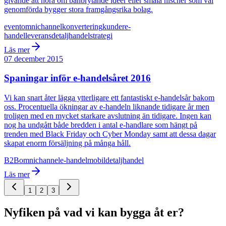
givande att höra om banbrytande idéer eller smala nischer som väl
genomförda bygger stora framgångsrika bolag.
event
omnichannel
konvertering
kunder
e-
handel
leverans
detaljhandel
strategi
Läs mer
07 december 2015
Spaningar inför e-handelsåret 2016
Vi kan snart åter lägga ytterligare ett fantastiskt e-handelsår bakom
oss. Procentuella ökningar av e-handeln liknande tidigare år men
troligen med en mycket starkare avslutning än tidigare. Ingen kan
nog ha undgått både bredden i antal e-handlare som hängt på
trenden med Black Friday och Cyber Monday samt att dessa dagar
skapat enorm försäljning på många håll.
B2B
omnichannel
e-handel
mobil
detaljhandel
Läs mer
1
2
3
Nyfiken på vad vi kan bygga åt er?