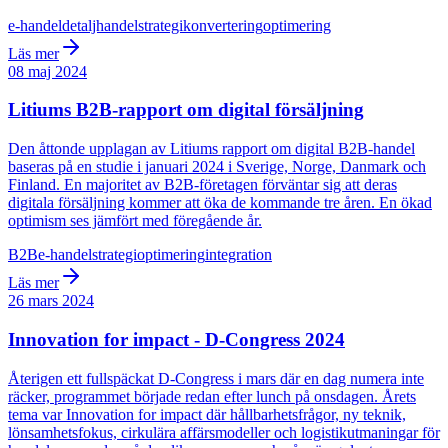
e-handel
detaljhandel
strategi
konvertering
optimering
Läs mer
08 maj 2024
Litiums B2B-rapport om digital försäljning
Den åttonde upplagan av Litiums rapport om digital B2B-handel
baseras på en studie i januari 2024 i Sverige, Norge, Danmark och
Finland. En majoritet av B2B-företagen förväntar sig att deras
digitala försäljning kommer att öka de kommande tre åren. En ökad
optimism ses jämfört med föregående år.
B2B
e-handel
strategi
optimering
integration
Läs mer
26 mars 2024
Innovation for impact - D-Congress 2024
Återigen ett fullspäckat D-Congress i mars där en dag numera inte
räcker, programmet började redan efter lunch på onsdagen. Årets
tema var Innovation for impact där hållbarhetsfrågor, ny teknik,
lönsamhetsfokus, cirkulära affärsmodeller och logistikutmaningar för