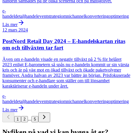
handeln samsades på de olika scenerna och på mässgolvet.
e-
handel
detaljhandel
event
strategi
omnichannel
konvertering
optimering
Läs mer
12 mars 2024
PostNord Retail Day 2024 – E-handelskartan ritas
om och tillväxten tar fart
Även om e-handeln visade en negativ tillväxt på 2 % för helåret
2023 enligt E-barometern så spås nu e-handeln kommit ur sin värsta
kris och är på väg mot en ökad tillväxt och ökade paketvolymer
framöver. Andra halvan av 2023 var bättre än början. Prisfokuserade
konsumenter och e-handlare som ställer om till lönsamhet
karaktäriserar e-handeln under året.
e-
handel
detaljhandel
event
strategi
omnichannel
konvertering
optimering
Läs mer
...
1
2
5
Nyfiken på vad vi kan bygga åt er?