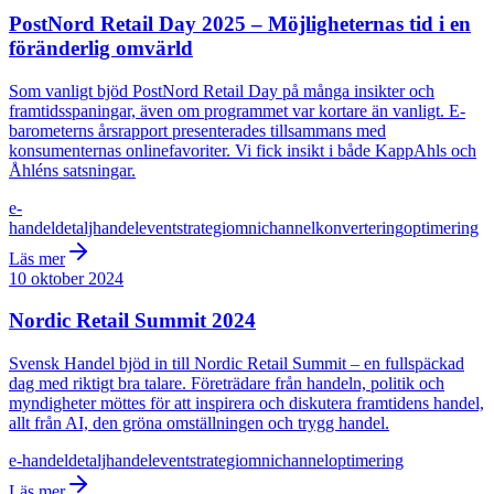
PostNord Retail Day 2025 – Möjligheternas tid i en
föränderlig omvärld
Som vanligt bjöd PostNord Retail Day på många insikter och
framtidsspaningar, även om programmet var kortare än vanligt. E-
barometerns årsrapport presenterades tillsammans med
konsumenternas onlinefavoriter. Vi fick insikt i både KappAhls och
Åhléns satsningar.
e-
handel
detaljhandel
event
strategi
omnichannel
konvertering
optimering
Läs mer
10 oktober 2024
Nordic Retail Summit 2024
Svensk Handel bjöd in till Nordic Retail Summit – en fullspäckad
dag med riktigt bra talare. Företrädare från handeln, politik och
myndigheter möttes för att inspirera och diskutera framtidens handel,
allt från AI, den gröna omställningen och trygg handel.
e-handel
detaljhandel
event
strategi
omnichannel
optimering
Läs mer