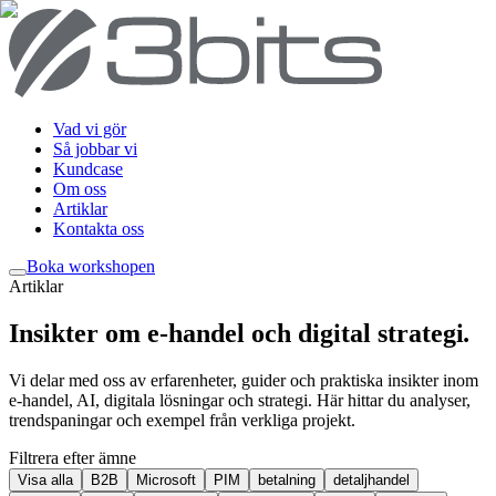
Vad vi gör
Så jobbar vi
Kundcase
Om oss
Artiklar
Kontakta oss
Boka workshop
en
Artiklar
Insikter om e-handel och digital strategi
.
Vi delar med oss av erfarenheter, guider och praktiska insikter inom
e-handel, AI, digitala lösningar och strategi. Här hittar du analyser,
trendspaningar och exempel från verkliga projekt.
Filtrera efter ämne
Visa alla
B2B
Microsoft
PIM
betalning
detaljhandel