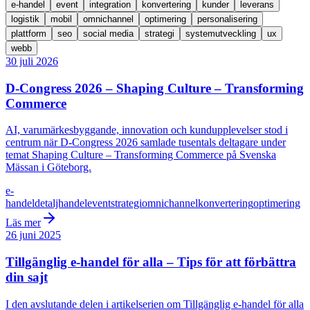
e-handel
event
integration
konvertering
kunder
leverans
logistik
mobil
omnichannel
optimering
personalisering
plattform
seo
social media
strategi
systemutveckling
ux
webb
30 juli 2026
D-Congress 2026 – Shaping Culture – Transforming
Commerce
AI, varumärkesbyggande, innovation och kundupplevelser stod i
centrum när D-Congress 2026 samlade tusentals deltagare under
temat Shaping Culture – Transforming Commerce på Svenska
Mässan i Göteborg.
e-
handel
detaljhandel
event
strategi
omnichannel
konvertering
optimering
Läs mer
26 juni 2025
Tillgänglig e-handel för alla – Tips för att förbättra
din sajt
I den avslutande delen i artikelserien om Tillgänglig e-handel för alla