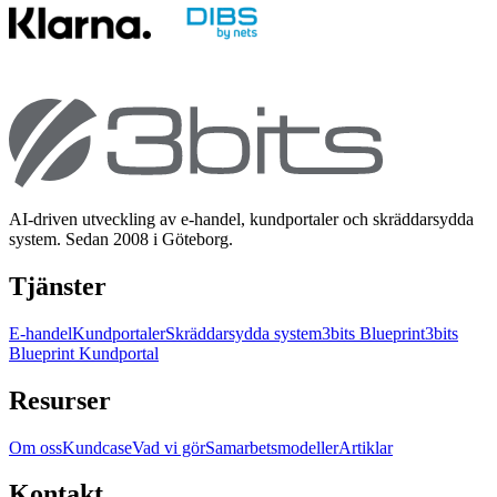
AI-driven utveckling av e-handel, kundportaler och skräddarsydda
system. Sedan 2008 i Göteborg.
Tjänster
E-handel
Kundportaler
Skräddarsydda system
3bits Blueprint
3bits
Blueprint Kundportal
Resurser
Om oss
Kundcase
Vad vi gör
Samarbetsmodeller
Artiklar
Kontakt