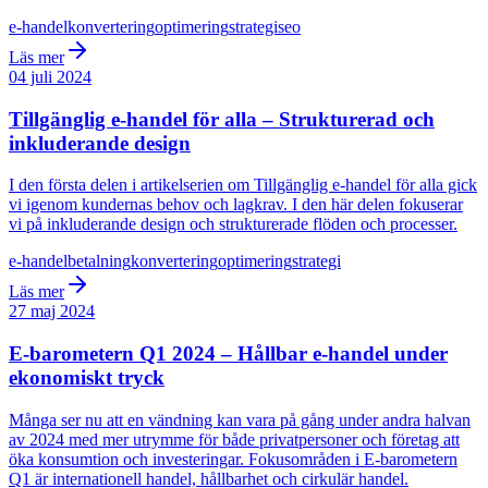
e-handel
konvertering
optimering
strategi
seo
Läs mer
04 juli 2024
Tillgänglig e-handel för alla – Strukturerad och
inkluderande design
I den första delen i artikelserien om Tillgänglig e-handel för alla gick
vi igenom kundernas behov och lagkrav. I den här delen fokuserar
vi på inkluderande design och strukturerade flöden och processer.
e-handel
betalning
konvertering
optimering
strategi
Läs mer
27 maj 2024
E-barometern Q1 2024 – Hållbar e-handel under
ekonomiskt tryck
Många ser nu att en vändning kan vara på gång under andra halvan
av 2024 med mer utrymme för både privatpersoner och företag att
öka konsumtion och investeringar. Fokusområden i E-barometern
Q1 är internationell handel, hållbarhet och cirkulär handel.