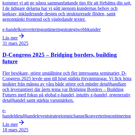
kommer vi att ge några sammanfattande tips för att förbättra din sajt.
I de tidigare delarna har vi gått igenom kundernas behov och
lagkrav, inkluderande design och strukturerade flöden, samt
genomtänkt frontend och vägledande texter.
e-handel
konvertering
optimering
strategi
webb
kunder
Läs mer
31 mars 2025
D-Congress 2025 – Bridging borders, building
future
Fler besökare, större utställning och fler intressanta seminarier, D-
Congress 2025 levde upp till högt ställda förväntningar. Vi fick höra
insikter från många av våra både större och mindre detaljhandlare
och leverantörer där årets tema var Bridging Borders – Building
Futures med fokus på global e-handel, intuitiv e-handel, regenerativ
detaljhandel samt stärkta varumärken.
e-
handel
detaljhandel
event
strategi
omnichannel
konvertering
optimering
Läs mer
18 mars 2025