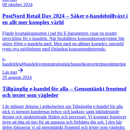
08 oktober 2024
PostNord Retail Day 2024 – Säker e-handelstillväxt i
en allt mer komplex värld
Fjärde kvartalsrapporten i rad för E-barometern visar en positiv
utveckling för e-handeln. När hushållens konsumtionsutrymme blir
större följer e-handeln med. Men med en alltmer komplex omvärld
ryms nya möjligheter med förändrat konsumentbeteende.
e-
handel
detaljhandel
event
strategi
omnichannel
konvertering
optimering
Läs mer
29 augusti 2024
Tillgänglig e-handel för alla – Genomtänkt frontend
och texter som vägleder
I de tidigare delarna i artikelserien om Tillgänglig e-handel för alla
gick vi igenom kundernas behov och lagkrav samt inkluderande
design och strukturerade flöden och processer. Vi kommer framöver
även att titta på tips för att anpassa och förbättra din sajt. I den här
delen fokuserar vi på genomtänkt frontend och texter som vägleder.