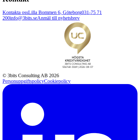
Kontakta oss
Lilla Bommen 6, Göteborg
031-75 71
200
info@3bits.se
Anmäl till nyhetsbrev
© 3bits Consulting AB 2026
Personuppgiftspolicy
Cookiepolicy