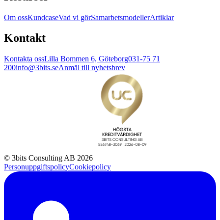
Om oss
Kundcase
Vad vi gör
Samarbetsmodeller
Artiklar
Kontakt
Kontakta oss
Lilla Bommen 6, Göteborg
031-75 71
200
info@3bits.se
Anmäl till nyhetsbrev
© 3bits Consulting AB 2026
Personuppgiftspolicy
Cookiepolicy