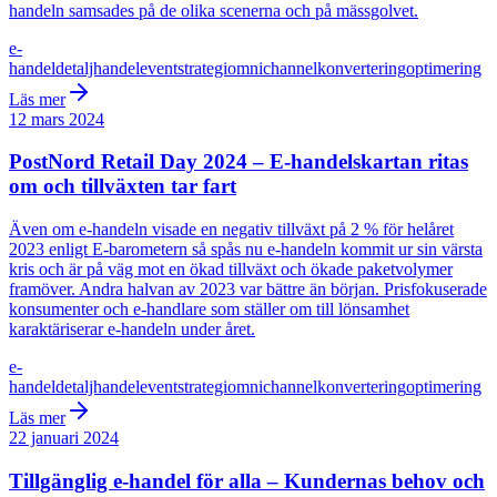
handeln samsades på de olika scenerna och på mässgolvet.
e-
handel
detaljhandel
event
strategi
omnichannel
konvertering
optimering
Läs mer
12 mars 2024
PostNord Retail Day 2024 – E-handelskartan ritas
om och tillväxten tar fart
Även om e-handeln visade en negativ tillväxt på 2 % för helåret
2023 enligt E-barometern så spås nu e-handeln kommit ur sin värsta
kris och är på väg mot en ökad tillväxt och ökade paketvolymer
framöver. Andra halvan av 2023 var bättre än början. Prisfokuserade
konsumenter och e-handlare som ställer om till lönsamhet
karaktäriserar e-handeln under året.
e-
handel
detaljhandel
event
strategi
omnichannel
konvertering
optimering
Läs mer
22 januari 2024
Tillgänglig e-handel för alla – Kundernas behov och