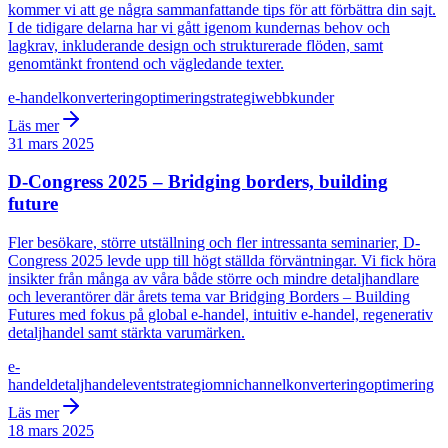
kommer vi att ge några sammanfattande tips för att förbättra din sajt.
I de tidigare delarna har vi gått igenom kundernas behov och
lagkrav, inkluderande design och strukturerade flöden, samt
genomtänkt frontend och vägledande texter.
e-handel
konvertering
optimering
strategi
webb
kunder
Läs mer
31 mars 2025
D-Congress 2025 – Bridging borders, building
future
Fler besökare, större utställning och fler intressanta seminarier, D-
Congress 2025 levde upp till högt ställda förväntningar. Vi fick höra
insikter från många av våra både större och mindre detaljhandlare
och leverantörer där årets tema var Bridging Borders – Building
Futures med fokus på global e-handel, intuitiv e-handel, regenerativ
detaljhandel samt stärkta varumärken.
e-
handel
detaljhandel
event
strategi
omnichannel
konvertering
optimering
Läs mer
18 mars 2025