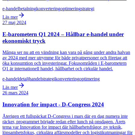
e-handel
betalning
konvertering
optimering
strategi
Läs mer
27 maj 2024
E-barometern Q1 2024 – Hållbar e-handel under
ekonomiskt tryck
Många ser nu att en vändning kan vara på gång under andra halvan
av 2024 med mer utrymme för både privatpersoner och företag att
öka konsumtion och investeringar. Fokusområden i E-barometern
Q1 är internationell handel, hållbarhet och cirkulär handel.
e-handel
detaljhandel
strategi
konvertering
optimering
Läs mer
26 mars 2024
Innovation for impact - D-Congress 2024
Återigen ett fullspäckat D-Congress i mars där en dag numera inte
räcker, programmet började redan efter lunch på onsdagen. Årets
tema var Innovation for impact där hållbarhetsfrågor, ny teknik,
lönsamhetsfokus, cirkulära affärsmodeller och logistikutmaningar för