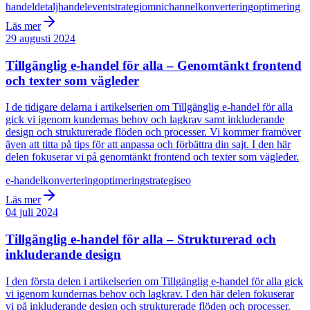
handel
detaljhandel
event
strategi
omnichannel
konvertering
optimering
Läs mer
29 augusti 2024
Tillgänglig e-handel för alla – Genomtänkt frontend
och texter som vägleder
I de tidigare delarna i artikelserien om Tillgänglig e-handel för alla
gick vi igenom kundernas behov och lagkrav samt inkluderande
design och strukturerade flöden och processer. Vi kommer framöver
även att titta på tips för att anpassa och förbättra din sajt. I den här
delen fokuserar vi på genomtänkt frontend och texter som vägleder.
e-handel
konvertering
optimering
strategi
seo
Läs mer
04 juli 2024
Tillgänglig e-handel för alla – Strukturerad och
inkluderande design
I den första delen i artikelserien om Tillgänglig e-handel för alla gick
vi igenom kundernas behov och lagkrav. I den här delen fokuserar
vi på inkluderande design och strukturerade flöden och processer.