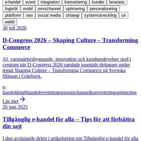
e-handel
event
integration
konvertering
kunder
leverans
logistik
mobil
omnichannel
optimering
personalisering
plattform
seo
social media
strategi
systemutveckling
ux
webb
30 juli 2026
D-Congress 2026 – Shaping Culture – Transforming
Commerce
AI, varumärkesbyggande, innovation och kundupplevelser stod i
centrum när D-Congress 2026 samlade tusentals deltagare under
temat Shaping Culture – Transforming Commerce på Svenska
Mässan i Göteborg.
e-
handel
detaljhandel
event
strategi
omnichannel
konvertering
optimering
Läs mer
26 juni 2025
Tillgänglig e-handel för alla – Tips för att förbättra
din sajt
I den avslutande delen i artikelserien om Tillgänglig e-handel för alla