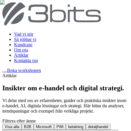
Vad vi gör
Så jobbar vi
Kundcase
Om oss
Artiklar
Kontakta oss
Boka workshop
en
Artiklar
Insikter om e-handel och digital strategi
.
Vi delar med oss av erfarenheter, guider och praktiska insikter inom
e-handel, AI, digitala lösningar och strategi. Här hittar du analyser,
trendspaningar och exempel från verkliga projekt.
Filtrera efter ämne
Visa alla
B2B
Microsoft
PIM
betalning
detaljhandel