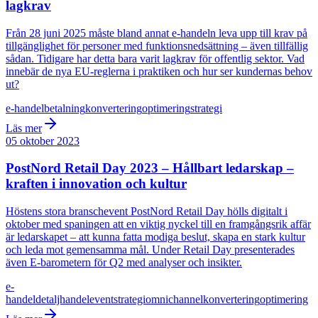
lagkrav
Från 28 juni 2025 måste bland annat e-handeln leva upp till krav på
tillgänglighet för personer med funktionsnedsättning – även tillfällig
sådan. Tidigare har detta bara varit lagkrav för offentlig sektor. Vad
innebär de nya EU-reglerna i praktiken och hur ser kundernas behov
ut?
e-handel
betalning
konvertering
optimering
strategi
Läs mer
05 oktober 2023
PostNord Retail Day 2023 – Hållbart ledarskap –
kraften i innovation och kultur
Höstens stora branschevent PostNord Retail Day hölls digitalt i
oktober med spaningen att en viktig nyckel till en framgångsrik affär
är ledarskapet – att kunna fatta modiga beslut, skapa en stark kultur
och leda mot gemensamma mål. Under Retail Day presenterades
även E-barometern för Q2 med analyser och insikter.
e-
handel
detaljhandel
event
strategi
omnichannel
konvertering
optimering