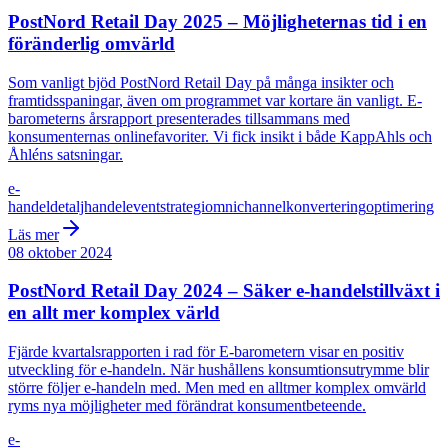
PostNord Retail Day 2025 – Möjligheternas tid i en
föränderlig omvärld
Som vanligt bjöd PostNord Retail Day på många insikter och
framtidsspaningar, även om programmet var kortare än vanligt. E-
barometerns årsrapport presenterades tillsammans med
konsumenternas onlinefavoriter. Vi fick insikt i både KappAhls och
Åhléns satsningar.
e-
handel
detaljhandel
event
strategi
omnichannel
konvertering
optimering
Läs mer
08 oktober 2024
PostNord Retail Day 2024 – Säker e-handelstillväxt i
en allt mer komplex värld
Fjärde kvartalsrapporten i rad för E-barometern visar en positiv
utveckling för e-handeln. När hushållens konsumtionsutrymme blir
större följer e-handeln med. Men med en alltmer komplex omvärld
ryms nya möjligheter med förändrat konsumentbeteende.
e-