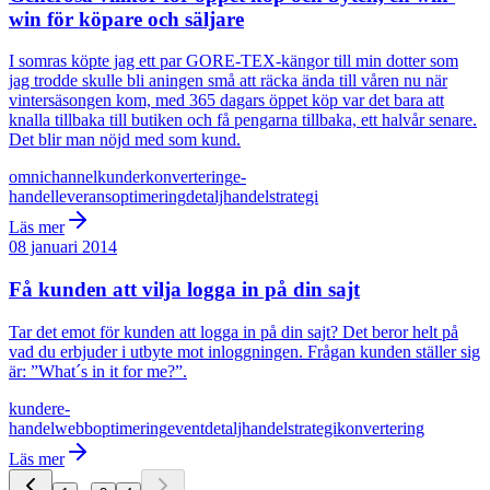
win för köpare och säljare
I somras köpte jag ett par GORE-TEX-kängor till min dotter som
jag trodde skulle bli aningen små att räcka ända till våren nu när
vintersäsongen kom, med 365 dagars öppet köp var det bara att
knalla tillbaka till butiken och få pengarna tillbaka, ett halvår senare.
Det blir man nöjd med som kund.
omnichannel
kunder
konvertering
e-
handel
leverans
optimering
detaljhandel
strategi
Läs mer
08 januari 2014
Få kunden att vilja logga in på din sajt
Tar det emot för kunden att logga in på din sajt? Det beror helt på
vad du erbjuder i utbyte mot inloggningen. Frågan kunden ställer sig
är: ”What´s in it for me?”.
kunder
e-
handel
webb
optimering
event
detaljhandel
strategi
konvertering
Läs mer