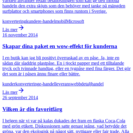
världen använder redan betallösningen som kan ge den mobila
handeln den extra skjuts som den behöver med tanke på mängden
surfplattor och smartphones som finns runtom i Sverige.
konvertering
kunder
e-handel
mobil
Microsoft
Läs mer
16 november 2014
Skapar dina paket en wow-effekt för kunderna
I en butik kan jag bli positivt överraskad av en påse. Ja, inte en
sådan där sladdrig plastpåse. En i tjockt papper med ett tilltalande
tryck och tvinnade handtag, eller en tygpåse med fina färger. Det gör
det som är i påsen ännu finare eller bättre.
kunder
konvertering
e-handel
leverans
webb
detaljhandel
Läs mer
26 september 2014
Vilken är din favoritfärg
I helgen när vi var på kalas dukades det fram en flaska Coca-Cola
med grön etikett. Diskussionen satte genast igång, vad betydde det
gröna, var den ekologisk på något sätt, nyttigare eller fair trade. Alla