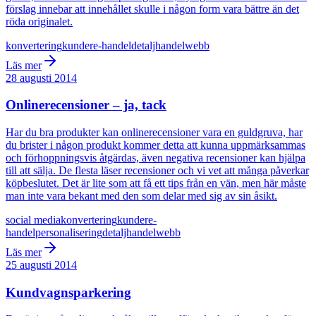
förslag innebar att innehållet skulle i någon form vara bättre än det
röda originalet.
konvertering
kunder
e-handel
detaljhandel
webb
Läs mer
28 augusti 2014
Onlinerecensioner – ja, tack
Har du bra produkter kan onlinerecensioner vara en guldgruva, har
du brister i någon produkt kommer detta att kunna uppmärksammas
och förhoppningsvis åtgärdas, även negativa recensioner kan hjälpa
till att sälja. De flesta läser recensioner och vi vet att många påverkar
köpbeslutet. Det är lite som att få ett tips från en vän, men här måste
man inte vara bekant med den som delar med sig av sin åsikt.
social media
konvertering
kunder
e-
handel
personalisering
detaljhandel
webb
Läs mer
25 augusti 2014
Kundvagnsparkering