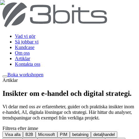
Vad vi gör
Så jobbar vi
Kundcase
Om oss
Artiklar
Kontakta oss
Boka workshop
en
Artiklar
Insikter om e-handel och digital strategi
.
Vi delar med oss av erfarenheter, guider och praktiska insikter inom
e-handel, AI, digitala lösningar och strategi. Här hittar du analyser,
trendspaningar och exempel från verkliga projekt.
Filtrera efter ämne
Visa alla
B2B
Microsoft
PIM
betalning
detaljhandel