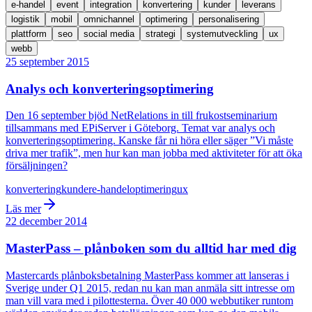
e-handel
event
integration
konvertering
kunder
leverans
logistik
mobil
omnichannel
optimering
personalisering
plattform
seo
social media
strategi
systemutveckling
ux
webb
25 september 2015
Analys och konverteringsoptimering
Den 16 september bjöd NetRelations in till frukostseminarium
tillsammans med EPiServer i Göteborg. Temat var analys och
konverteringsoptimering. Kanske får ni höra eller säger ”Vi måste
driva mer trafik”, men hur kan man jobba med aktiviteter för att öka
försäljningen?
konvertering
kunder
e-handel
optimering
ux
Läs mer
22 december 2014
MasterPass – plånboken som du alltid har med dig
Mastercards plånboksbetalning MasterPass kommer att lanseras i
Sverige under Q1 2015, redan nu kan man anmäla sitt intresse om
man vill vara med i pilottesterna. Över 40 000 webbutiker runtom