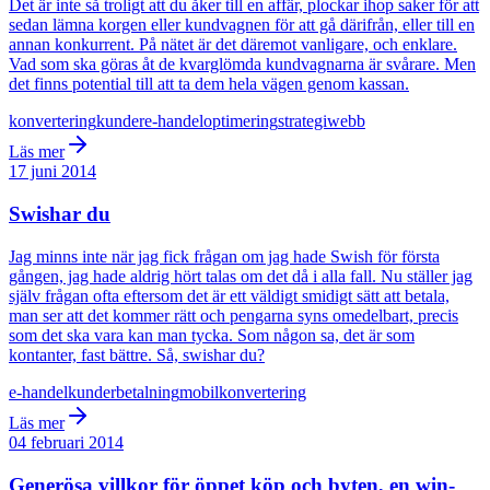
Det är inte så troligt att du åker till en affär, plockar ihop saker för att
sedan lämna korgen eller kundvagnen för att gå därifrån, eller till en
annan konkurrent. På nätet är det däremot vanligare, och enklare.
Vad som ska göras åt de kvarglömda kundvagnarna är svårare. Men
det finns potential till att ta dem hela vägen genom kassan.
konvertering
kunder
e-handel
optimering
strategi
webb
Läs mer
17 juni 2014
Swishar du
Jag minns inte när jag fick frågan om jag hade Swish för första
gången, jag hade aldrig hört talas om det då i alla fall. Nu ställer jag
själv frågan ofta eftersom det är ett väldigt smidigt sätt att betala,
man ser att det kommer rätt och pengarna syns omedelbart, precis
som det ska vara kan man tycka. Som någon sa, det är som
kontanter, fast bättre. Så, swishar du?
e-handel
kunder
betalning
mobil
konvertering
Läs mer
04 februari 2014
Generösa villkor för öppet köp och byten, en win-