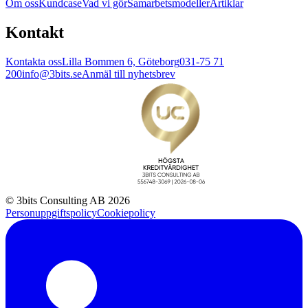
Om oss
Kundcase
Vad vi gör
Samarbetsmodeller
Artiklar
Kontakt
Kontakta oss
Lilla Bommen 6, Göteborg
031-75 71
200
info@3bits.se
Anmäl till nyhetsbrev
© 3bits Consulting AB 2026
Personuppgiftspolicy
Cookiepolicy