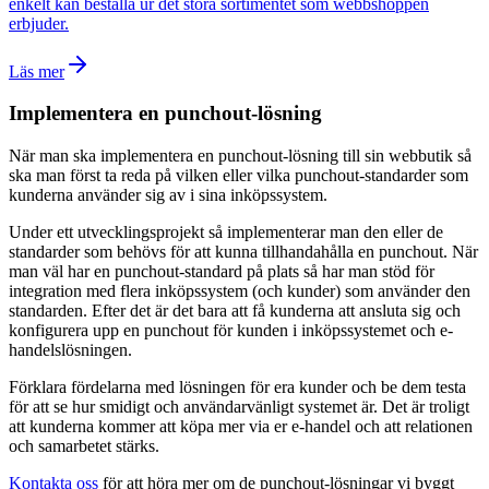
enkelt kan beställa ur det stora sortimentet som webbshoppen
erbjuder.
Läs mer
Implementera en punchout-lösning
När man ska implementera en punchout-lösning till sin webbutik så
ska man först ta reda på vilken eller vilka punchout-standarder som
kunderna använder sig av i sina inköpssystem.
Under ett utvecklingsprojekt så implementerar man den eller de
standarder som behövs för att kunna tillhandahålla en punchout. När
man väl har en punchout-standard på plats så har man stöd för
integration med flera inköpssystem (och kunder) som använder den
standarden. Efter det är det bara att få kunderna att ansluta sig och
konfigurera upp en punchout för kunden i inköpssystemet och e-
handelslösningen.
Förklara fördelarna med lösningen för era kunder och be dem testa
för att se hur smidigt och användarvänligt systemet är. Det är troligt
att kunderna kommer att köpa mer via er e-handel och att relationen
och samarbetet stärks.
Kontakta oss
för att höra mer om de punchout-lösningar vi byggt