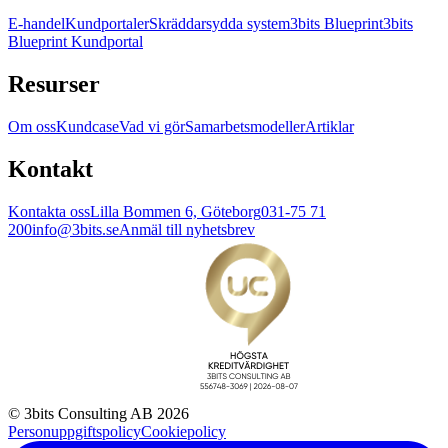
E-handel
Kundportaler
Skräddarsydda system
3bits Blueprint
3bits
Blueprint Kundportal
Resurser
Om oss
Kundcase
Vad vi gör
Samarbetsmodeller
Artiklar
Kontakt
Kontakta oss
Lilla Bommen 6, Göteborg
031-75 71
200
info@3bits.se
Anmäl till nyhetsbrev
© 3bits Consulting AB 2026
Personuppgiftspolicy
Cookiepolicy