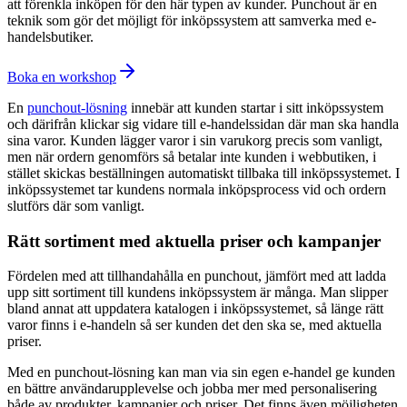
att förenkla inköpen för den här typen av kunder. Punchout är en
teknik som gör det möjligt för inköpssystem att samverka med e-
handelsbutiker.
Boka en workshop
En
punchout-lösning
innebär att kunden startar i sitt inköpssystem
och därifrån klickar sig vidare till e-handelssidan där man ska handla
sina varor. Kunden lägger varor i sin varukorg precis som vanligt,
men när ordern genomförs så betalar inte kunden i webbutiken, i
stället skickas beställningen automatiskt tillbaka till inköpssystemet. I
inköpssystemet tar kundens normala inköpsprocess vid och ordern
slutförs där som vanligt.
Rätt sortiment med aktuella priser och kampanjer
Fördelen med att tillhandahålla en punchout, jämfört med att ladda
upp sitt sortiment till kundens inköpssystem är många. Man slipper
bland annat att uppdatera katalogen i inköpssystemet, så länge rätt
varor finns i e-handeln så ser kunden det den ska se, med aktuella
priser.
Med en punchout-lösning kan man via sin egen e-handel ge kunden
en bättre användarupplevelse och jobba mer med personalisering
både av produkter, kampanjer och priser. Det finns även möjligheten