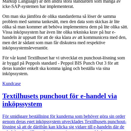
Markup Language) är den andra stora standarden som många av
icke-SAP-systemen har implementerat.
Om man ska jämföra de olika standarderna så löser de samma
problem med samma tankesätt, men den data som skickas är lite
olika så man kommer att behöva implementera dem på lite olika sätt.
Vissa inköpssystem har även lite olika tekniska krav på hur e-
handeln är uppsatt för att de ska klara av att kommunicera med den,
men det är sådant som man får diskutera med respektive
inköpssystemsleverantör.
För vår kund Textilhuset har vi utvecklat en punchout-lösning som
är byggd på Peppols standard - Peppol BIS Punch Out 3 för att
deras kunder enkelt ska komma igång och beställa via sina
inköpssystem.
Kundcase
Textilhusets punchout för e-handel via
inköpssystem
För smidigare beställning för kunderna som behöver göra sin order
genom deras eget inköpssystem utvecklades Textilhusets punchout-
lösning så att de därifrån kan klicka sig vidare till e-handeln där de