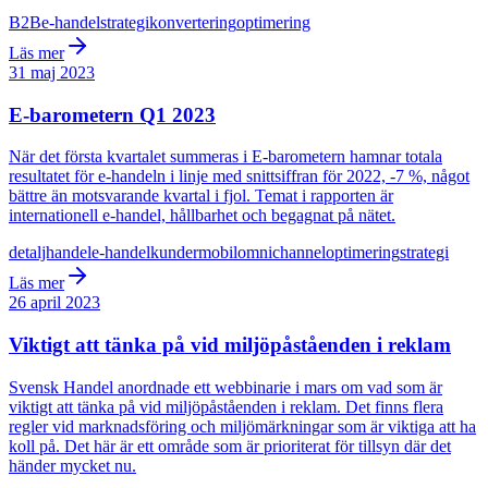
B2B
e-handel
strategi
konvertering
optimering
Läs mer
31 maj 2023
E-barometern Q1 2023
När det första kvartalet summeras i E-barometern hamnar totala
resultatet för e-handeln i linje med snittsiffran för 2022, -7 %, något
bättre än motsvarande kvartal i fjol. Temat i rapporten är
internationell e-handel, hållbarhet och begagnat på nätet.
detaljhandel
e-handel
kunder
mobil
omnichannel
optimering
strategi
Läs mer
26 april 2023
Viktigt att tänka på vid miljöpåståenden i reklam
Svensk Handel anordnade ett webbinarie i mars om vad som är
viktigt att tänka på vid miljöpåståenden i reklam. Det finns flera
regler vid marknadsföring och miljömärkningar som är viktiga att ha
koll på. Det här är ett område som är prioriterat för tillsyn där det
händer mycket nu.