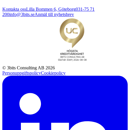
Kontakta oss
Lilla Bommen 6, Göteborg
031-75 71
200
info@3bits.se
Anmäl till nyhetsbrev
© 3bits Consulting AB 2026
Personuppgiftspolicy
Cookiepolicy