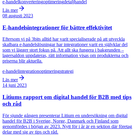
e-handel
konvertering
optimering
detaljhandel
Läs mer
08 augusti 2023
E-handelsintegrationer för bättre effektivitet
Eftersom vi på 3bits alltid har varit specialiserade på att utveckla
skalbara e-handelslösningar har integrationer varit en självklar del
som vi lägger stort fokus på. Att allt ska fungera i bakgrunden –
lagersaldon uppdateras, rätt information visas om produkterna och
priserna blir aktuella.
e-handel
integration
optimering
strategi
Läs mer
14 juni 2023
Litiums rapport om digital handel för B2B med tips
och råd
För sjunde gången presenterar Litium en undersökning om digital
handel för B2B i Sverige, Norge, Danmark och Finland som
genomfördes i början av 2023. Nytt för i år är en sektion där företag
delar med sig av tips och råd.