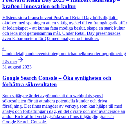
kraften i innovation och kultur
Höstens stora branschevent PostNord Retail Day hölls digitalt i
oktober med spaningen att en viktig nyckel till en framgångsrik affär
är ledarskapet – att kunna fatta modiga beslut, skapa en stark kultur
och leda mot gemensamma mål. Under Retail Day presenterades
även E-barometern för Q2 med analyser och insikter.
e-
handel
detaljhandel
event
strategi
omnichannel
konvertering
optimering
Läs mer
31 augusti 2023
Google Search Console – Öka synligheten och
förbättra sökresultaten
Som sajtägare är det avgörande att din webbplats syns i
sökresultaten för att attrahera potentiella kunder och driva
försäljning. Det finns mängder av verktyg som kan hjälpa till med
analys och förbättringar i dag, en del dyrare och mer avancerade än
andra. En kraftfull verktygslåda som finns tillgänglig gratis är
Google Search Console.