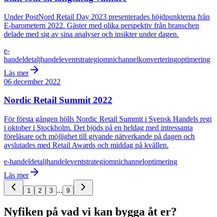
Under PostNord Retail Day 2023 presenterades höjdpunkterna från
E-barometern 2022. Gäster med olika perspektiv från branschen
delade med sig av sina analyser och insikter under dagen.
e-
handel
detaljhandel
event
strategi
omnichannel
konvertering
optimering
Läs mer
06 december 2022
Nordic Retail Summit 2022
För första gången hölls Nordic Retail Summit i Svensk Handels regi
i oktober i Stockholm. Det bjöds på en heldag med intressanta
föreläsare och möjlighet till givande nätverkande på dagen och
avslutades med Retail Awards och middag på kvällen.
e-handel
detaljhandel
event
strategi
omnichannel
optimering
Läs mer
...
1
2
3
9
Nyfiken på vad vi kan bygga åt er?