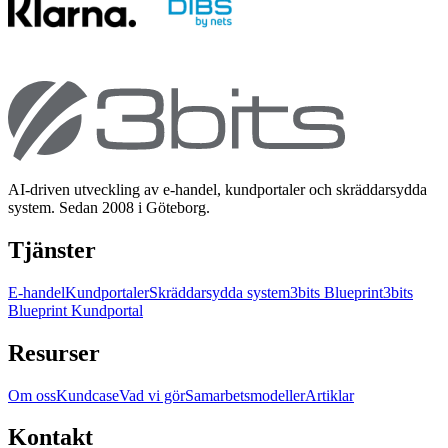
AI-driven utveckling av e-handel, kundportaler och skräddarsydda
system. Sedan 2008 i Göteborg.
Tjänster
E-handel
Kundportaler
Skräddarsydda system
3bits Blueprint
3bits
Blueprint Kundportal
Resurser
Om oss
Kundcase
Vad vi gör
Samarbetsmodeller
Artiklar
Kontakt