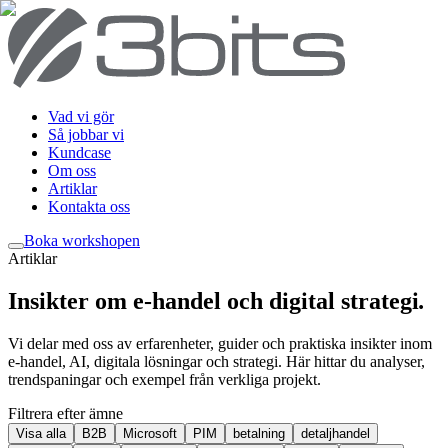
Vad vi gör
Så jobbar vi
Kundcase
Om oss
Artiklar
Kontakta oss
Boka workshop
en
Artiklar
Insikter om e-handel och digital strategi
.
Vi delar med oss av erfarenheter, guider och praktiska insikter inom
e-handel, AI, digitala lösningar och strategi. Här hittar du analyser,
trendspaningar och exempel från verkliga projekt.
Filtrera efter ämne
Visa alla
B2B
Microsoft
PIM
betalning
detaljhandel