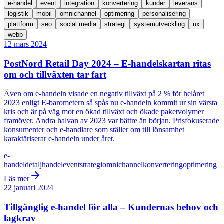
e-handel
event
integration
konvertering
kunder
leverans
logistik
mobil
omnichannel
optimering
personalisering
plattform
seo
social media
strategi
systemutveckling
ux
webb
12 mars 2024
PostNord Retail Day 2024 – E-handelskartan ritas
om och tillväxten tar fart
Även om e-handeln visade en negativ tillväxt på 2 % för helåret
2023 enligt E-barometern så spås nu e-handeln kommit ur sin värsta
kris och är på väg mot en ökad tillväxt och ökade paketvolymer
framöver. Andra halvan av 2023 var bättre än början. Prisfokuserade
konsumenter och e-handlare som ställer om till lönsamhet
karaktäriserar e-handeln under året.
e-
handel
detaljhandel
event
strategi
omnichannel
konvertering
optimering
Läs mer
22 januari 2024
Tillgänglig e-handel för alla – Kundernas behov och
lagkrav