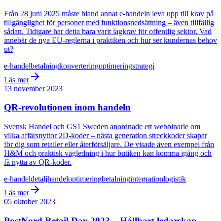
Från 28 juni 2025 måste bland annat e-handeln leva upp till krav på
tillgänglighet för personer med funktionsnedsättning – även tillfällig
sådan. Tidigare har detta bara varit lagkrav för offentlig sektor. Vad
innebär de nya EU-reglerna i praktiken och hur ser kundernas behov
ut?
e-handel
betalning
konvertering
optimering
strategi
Läs mer
13 november 2023
QR-revolutionen inom handeln
Svensk Handel och GS1 Sweden anordnade ett webbinarie om
vilka affärsnyttor 2D-koder – nästa generation streckkoder skapar
för dig som retailer eller återförsäljare. De visade även exempel från
H&M och praktisk vägledning i hur butiken kan komma igång och
få nytta av QR-koder.
e-handel
detaljhandel
optimering
betalning
integration
logistik
Läs mer
05 oktober 2023
PostNord Retail Day 2023 – Hållbart ledarskap –