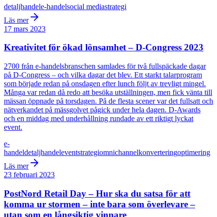
detaljhandel
e-handel
social media
strategi
Läs mer
17 mars 2023
Kreativitet för ökad lönsamhet – D-Congress 2023
2700 från e-handelsbranschen samlades för två fullspäckade dagar
på D-Congress – och vilka dagar det blev. Ett starkt talarprogram
som började redan på onsdagen efter lunch följt av trevligt mingel.
Många var redan då redo att besöka utställningen, men fick vänta till
mässan öppnade på torsdagen. På de flesta scener var det fullsatt och
nätverkandet på mässgolvet pågick under hela dagen. D-Awards
och en middag med underhållning rundade av ett riktigt lyckat
event.
e-
handel
detaljhandel
event
strategi
omnichannel
konvertering
optimering
Läs mer
23 februari 2023
PostNord Retail Day – Hur ska du satsa för att
komma ur stormen – inte bara som överlevare –
utan som en långsiktig vinnare