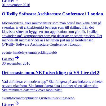
Läs mer
01 november 2016
O'Reilly Software Architecture Conference i London
Microservices, eller mikrotjänster som man också kan kalla dem på
svenska, är ett arkitektoniskt begrepp som till skillnad från det
klassiska sättet att bygga en stor applikation som gör allt, i stället
använder små komponenter som gör delar av en större process. Det
märktes att microservices är i hetluften just nu på konferensen
O’Reilly Software Architecture Conference i London.
event
e-handel
systemutveckling
webb
Läs mer
30 september 2016
Det senaste inom.NET-utveckling på VS Live del 2
Vad definierar en modern app? Ska fungera på användarens enheter
oavsett plattform. Ska kunna lagra data i molnet på ett säkert sätt.
Ska minimera datatrafik över mobilnätet.
event
Microsoft
optimering
systemutveckling
webb
Läs mer