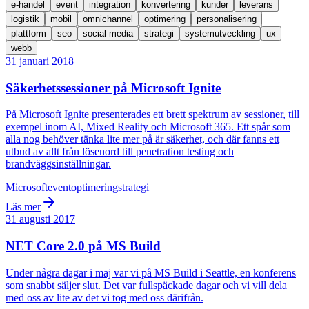
e-handel
event
integration
konvertering
kunder
leverans
logistik
mobil
omnichannel
optimering
personalisering
plattform
seo
social media
strategi
systemutveckling
ux
webb
31 januari 2018
Säkerhetssessioner på Microsoft Ignite
På Microsoft Ignite presenterades ett brett spektrum av sessioner, till
exempel inom AI, Mixed Reality och Microsoft 365. Ett spår som
alla nog behöver tänka lite mer på är säkerhet, och där fanns ett
utbud av allt från lösenord till penetration testing och
brandväggsinställningar.
Microsoft
event
optimering
strategi
Läs mer
31 augusti 2017
NET Core 2.0 på MS Build
Under några dagar i maj var vi på MS Build i Seattle, en konferens
som snabbt säljer slut. Det var fullspäckade dagar och vi vill dela
med oss av lite av det vi tog med oss därifrån.