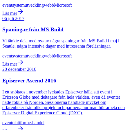
event
systemutveckling
webb
Microsoft
Läs mer
06 juli 2017
Spaningar från MS Build
Vi tänkte dela med oss av några spaningar från MS Build i maj i
Seattle, några intensiva dagar med intressanta föreläsningar.
event
systemutveckling
webb
Microsoft
Läs mer
20 december 2016
Episerver Ascend 2016
I ett snökaos i november lyckades Episerver hålla sitt event i
Ericsson Globe med deltagare från hela världen, även då eventet
hade fokus på Norden. Sessionerna handlade mycket om
erfarenheter från olika projekt och partners, hur man bör arbeta och
Episerver Digital Experience Cloud (DXC).
event
plattform
e-handel