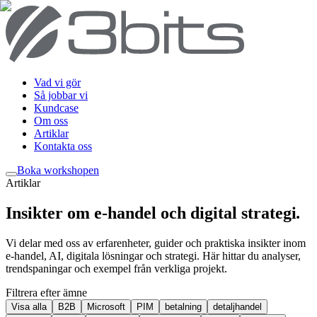
Vad vi gör
Så jobbar vi
Kundcase
Om oss
Artiklar
Kontakta oss
Boka workshop
en
Artiklar
Insikter om e-handel och digital strategi
.
Vi delar med oss av erfarenheter, guider och praktiska insikter inom
e-handel, AI, digitala lösningar och strategi. Här hittar du analyser,
trendspaningar och exempel från verkliga projekt.
Filtrera efter ämne
Visa alla
B2B
Microsoft
PIM
betalning
detaljhandel