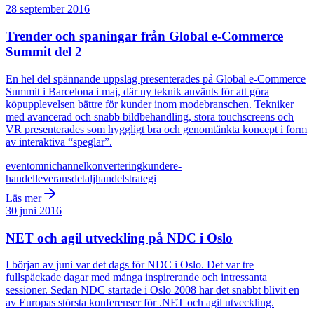
28 september 2016
Trender och spaningar från Global e-Commerce
Summit del 2
En hel del spännande uppslag presenterades på Global e-Commerce
Summit i Barcelona i maj, där ny teknik använts för att göra
köpupplevelsen bättre för kunder inom modebranschen. Tekniker
med avancerad och snabb bildbehandling, stora touchscreens och
VR presenterades som hyggligt bra och genomtänkta koncept i form
av interaktiva “speglar”.
event
omnichannel
konvertering
kunder
e-
handel
leverans
detaljhandel
strategi
Läs mer
30 juni 2016
NET och agil utveckling på NDC i Oslo
I början av juni var det dags för NDC i Oslo. Det var tre
fullspäckade dagar med många inspirerande och intressanta
sessioner. Sedan NDC startade i Oslo 2008 har det snabbt blivit en
av Europas största konferenser för .NET och agil utveckling.