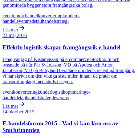
genomförda bygger stora framgångsrika bolag.
event
omnichannel
konvertering
kunder
e-
handel
leverans
detaljhandel
strategi
Läs mer
23 maj 2016
Effektiv logistik skapar framgångsrik e-handel
I maj var jag på Kistamässan på e-commerce Stockholm och
lyssnade på när Pär Svärdsson, VD på Apotea och Anton
Jacobsson, VD på Babyland berättade om deras recept på framgång,
vi har skrivit om den viktiga sista milen innan, de pratar om
transportupplägg med studs i stegen.
event
konvertering
kunder
logistik
optimering
e-
handel
detaljhandel
strategi
leverans
Läs mer
14 oktober 2015
E-handelsforum 2015 - Vad vi kan lära oss av
Storbritannien