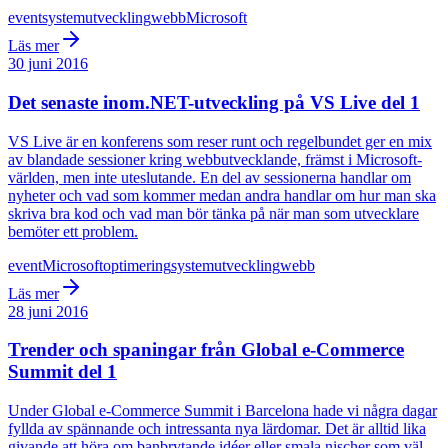
event
systemutveckling
webb
Microsoft
Läs mer
30 juni 2016
Det senaste inom.NET-utveckling på VS Live del 1
VS Live är en konferens som reser runt och regelbundet ger en mix
av blandade sessioner kring webbutvecklande, främst i Microsoft-
världen, men inte uteslutande. En del av sessionerna handlar om
nyheter och vad som kommer medan andra handlar om hur man ska
skriva bra kod och vad man bör tänka på när man som utvecklare
bemöter ett problem.
event
Microsoft
optimering
systemutveckling
webb
Läs mer
28 juni 2016
Trender och spaningar från Global e-Commerce
Summit del 1
Under Global e-Commerce Summit i Barcelona hade vi några dagar
fyllda av spännande och intressanta nya lärdomar. Det är alltid lika
givande att höra om banbrytande idéer eller smala nischer som väl