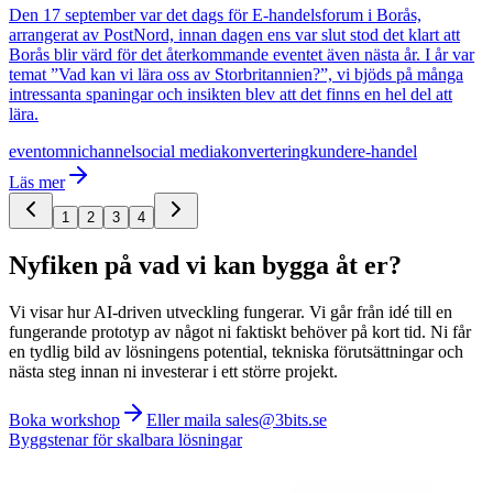
Den 17 september var det dags för E-handelsforum i Borås,
arrangerat av PostNord, innan dagen ens var slut stod det klart att
Borås blir värd för det återkommande eventet även nästa år. I år var
temat ”Vad kan vi lära oss av Storbritannien?”, vi bjöds på många
intressanta spaningar och insikten blev att det finns en hel del att
lära.
event
omnichannel
social media
konvertering
kunder
e-handel
Läs mer
1
2
3
4
Nyfiken på vad vi kan bygga åt er?
Vi visar hur AI-driven utveckling fungerar. Vi går från idé till en
fungerande prototyp av något ni faktiskt behöver på kort tid. Ni får
en tydlig bild av lösningens potential, tekniska förutsättningar och
nästa steg innan ni investerar i ett större projekt.
Boka workshop
Eller maila sales@3bits.se
Byggstenar för skalbara lösningar