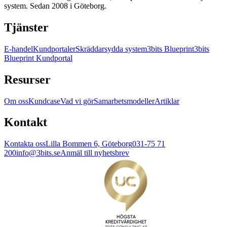
system. Sedan 2008 i Göteborg.
Tjänster
E-handel
Kundportaler
Skräddarsydda system
3bits Blueprint
3bits
Blueprint Kundportal
Resurser
Om oss
Kundcase
Vad vi gör
Samarbetsmodeller
Artiklar
Kontakt
Kontakta oss
Lilla Bommen 6, Göteborg
031-75 71
200
info@3bits.se
Anmäl till nyhetsbrev