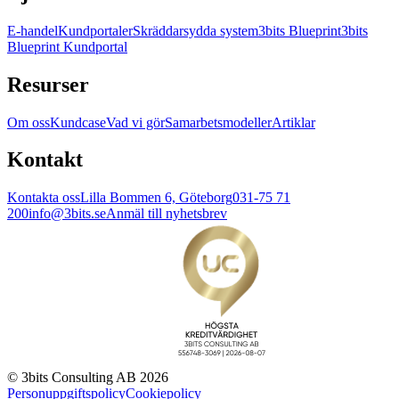
E-handel
Kundportaler
Skräddarsydda system
3bits Blueprint
3bits
Blueprint Kundportal
Resurser
Om oss
Kundcase
Vad vi gör
Samarbetsmodeller
Artiklar
Kontakt
Kontakta oss
Lilla Bommen 6, Göteborg
031-75 71
200
info@3bits.se
Anmäl till nyhetsbrev
© 3bits Consulting AB 2026
Personuppgiftspolicy
Cookiepolicy