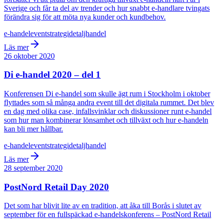
Sverige och får ta del av trender och hur snabbt e-handlare tvingats
förändra sig för att möta nya kunder och kundbehov.
e-handel
event
strategi
detaljhandel
Läs mer
26 oktober 2020
Di e-handel 2020 – del 1
Konferensen Di e-handel som skulle ägt rum i Stockholm i oktober
flyttades som så många andra event till det digitala rummet. Det blev
en dag med olika case, infallsvinklar och diskussioner runt e-handel
som hur man kombinerar lönsamhet och tillväxt och hur e-handeln
kan bli mer hållbar.
e-handel
event
strategi
detaljhandel
Läs mer
28 september 2020
PostNord Retail Day 2020
Det som har blivit lite av en tradition, att åka till Borås i slutet av
september för en fullspäckad e-handelskonferens – PostNord Retail