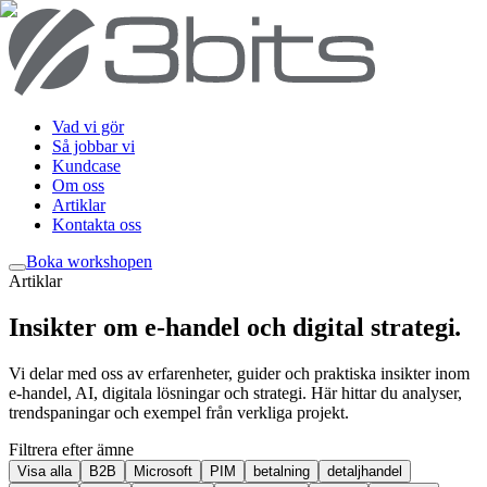
Vad vi gör
Så jobbar vi
Kundcase
Om oss
Artiklar
Kontakta oss
Boka workshop
en
Artiklar
Insikter om e-handel och digital strategi
.
Vi delar med oss av erfarenheter, guider och praktiska insikter inom
e-handel, AI, digitala lösningar och strategi. Här hittar du analyser,
trendspaningar och exempel från verkliga projekt.
Filtrera efter ämne
Visa alla
B2B
Microsoft
PIM
betalning
detaljhandel