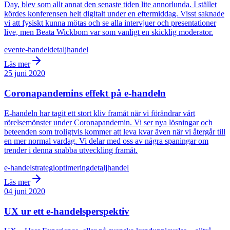
Day, blev som allt annat den senaste tiden lite annorlunda. I stället
kördes konferensen helt digitalt under en eftermiddag. Visst saknade
vi att fysiskt kunna mötas och se alla intervjuer och presentationer
live, men Beata Wickbom var som vanligt en skicklig moderator.
event
e-handel
detaljhandel
Läs mer
25 juni 2020
Coronapandemins effekt på e-handeln
E-handeln har tagit ett stort kliv framåt när vi förändrar vårt
rörelsemönster under Coronapandemin. Vi ser nya lösningar och
beteenden som troligtvis kommer att leva kvar även när vi återgår till
en mer normal vardag. Vi delar med oss av några spaningar om
trender i denna snabba utveckling framåt.
e-handel
strategi
optimering
detaljhandel
Läs mer
04 juni 2020
UX ur ett e-handelsperspektiv