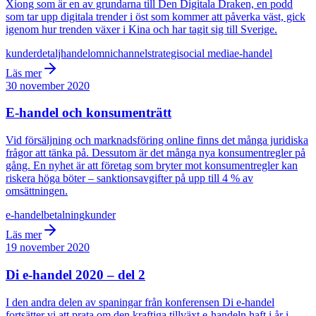
Xiong som är en av grundarna till Den Digitala Draken, en podd
som tar upp digitala trender i öst som kommer att påverka väst, gick
igenom hur trenden växer i Kina och har tagit sig till Sverige.
kunder
detaljhandel
omnichannel
strategi
social media
e-handel
Läs mer
30 november 2020
E-handel och konsumenträtt
Vid försäljning och marknadsföring online finns det många juridiska
frågor att tänka på. Dessutom är det många nya konsumentregler på
gång. En nyhet är att företag som bryter mot konsumentregler kan
riskera höga böter – sanktionsavgifter på upp till 4 % av
omsättningen.
e-handel
betalning
kunder
Läs mer
19 november 2020
Di e-handel 2020 – del 2
I den andra delen av spaningar från konferensen Di e-handel
fortsätter vi att prata om den kraftiga tillväxt e-handeln haft i år i