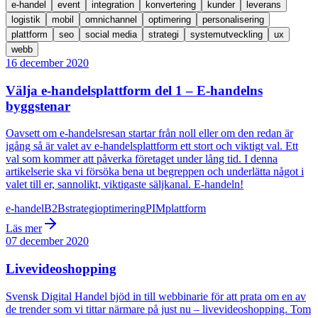
e-handel
event
integration
konvertering
kunder
leverans
logistik
mobil
omnichannel
optimering
personalisering
plattform
seo
social media
strategi
systemutveckling
ux
webb
16 december 2020
Välja e-handelsplattform del 1 – E-handelns
byggstenar
Oavsett om e-handelsresan startar från noll eller om den redan är
igång så är valet av e-handelsplattform ett stort och viktigt val. Ett
val som kommer att påverka företaget under lång tid. I denna
artikelserie ska vi försöka bena ut begreppen och underlätta något i
valet till er, sannolikt, viktigaste säljkanal. E-handeln!
e-handel
B2B
strategi
optimering
PIM
plattform
Läs mer
07 december 2020
Livevideoshopping
Svensk Digital Handel bjöd in till webbinarie för att prata om en av
de trender som vi tittar närmare på just nu – livevideoshopping. Tom