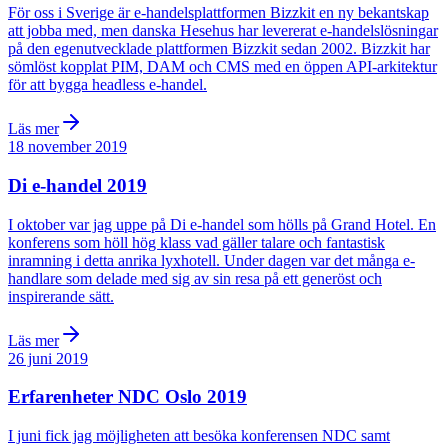
För oss i Sverige är e-handelsplattformen Bizzkit en ny bekantskap
att jobba med, men danska Hesehus har levererat e-handelslösningar
på den egenutvecklade plattformen Bizzkit sedan 2002. Bizzkit har
sömlöst kopplat PIM, DAM och CMS med en öppen API-arkitektur
för att bygga headless e-handel.
Läs mer
18 november 2019
Di e-handel 2019
I oktober var jag uppe på Di e-handel som hölls på Grand Hotel. En
konferens som höll hög klass vad gäller talare och fantastisk
inramning i detta anrika lyxhotell. Under dagen var det många e-
handlare som delade med sig av sin resa på ett generöst och
inspirerande sätt.
Läs mer
26 juni 2019
Erfarenheter NDC Oslo 2019
I juni fick jag möjligheten att besöka konferensen NDC samt