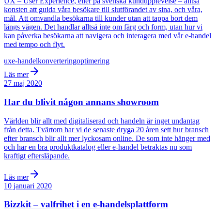
UX – User Experience, eller på svenska kundupplevelse – alltså
konsten att guida våra besökare till slutförandet av sina, och våra,
mål. Att omvandla besökarna till kunder utan att tappa bort dem
längs vägen. Det handlar alltså inte om färg och form, utan hur vi
kan påverka besökarna att navigera och interagera med vår e-handel
med tempo och flyt.
ux
e-handel
konvertering
optimering
Läs mer
27 maj 2020
Har du blivit någon annans showroom
Världen blir allt med digitaliserad och handeln är inget undantag
från detta. Tvärtom har vi de senaste dryga 20 åren sett hur bransch
efter bransch blir allt mer lyckosam online. De som inte hänger med
och har en bra produktkatalog eller e-handel betraktas nu som
kraftigt eftersläpande.
Läs mer
10 januari 2020
Bizzkit – valfrihet i en e-handelsplattform