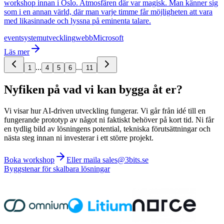
workshop innan i Oslo. Atmosfären där var magisk. Man känner sig
som i en annan värld, där man varje timme får möjligheten att vara
med likasinnade och lyssna på eminenta talare.
event
systemutveckling
webb
Microsoft
Läs mer
...
...
1
4
5
6
11
Nyfiken på vad vi kan bygga åt er?
Vi visar hur AI-driven utveckling fungerar. Vi går från idé till en
fungerande prototyp av något ni faktiskt behöver på kort tid. Ni får
en tydlig bild av lösningens potential, tekniska förutsättningar och
nästa steg innan ni investerar i ett större projekt.
Boka workshop
Eller maila sales@3bits.se
Byggstenar för skalbara lösningar