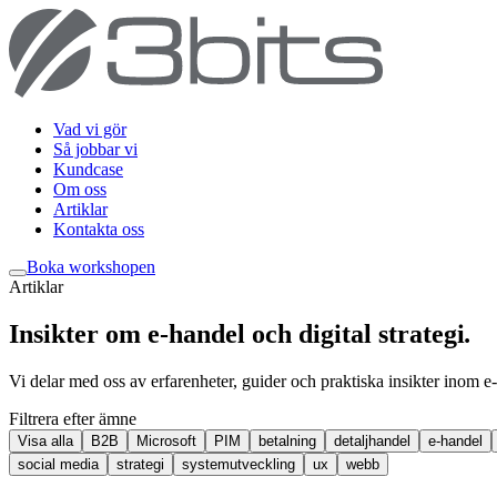
Vad vi gör
Så jobbar vi
Kundcase
Om oss
Artiklar
Kontakta oss
Boka workshop
en
Artiklar
Insikter om e-handel och digital strategi
.
Vi delar med oss av erfarenheter, guider och praktiska insikter inom e-
Filtrera efter ämne
Visa alla
B2B
Microsoft
PIM
betalning
detaljhandel
e-handel
social media
strategi
systemutveckling
ux
webb