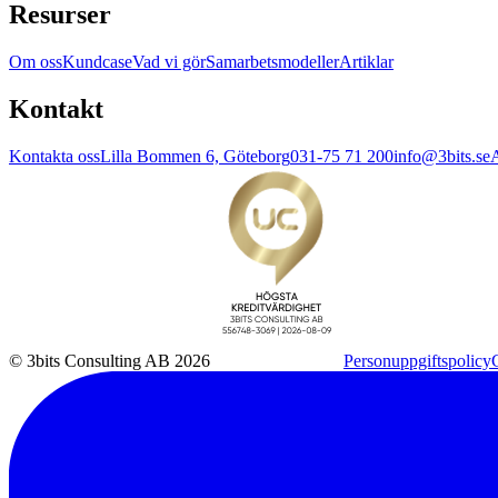
Resurser
Om oss
Kundcase
Vad vi gör
Samarbetsmodeller
Artiklar
Kontakt
Kontakta oss
Lilla Bommen 6, Göteborg
031-75 71 200
info@3bits.se
A
© 3bits Consulting AB 2026
Personuppgiftspolicy