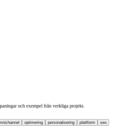
dspaningar och exempel från verkliga projekt.
mnichannel
optimering
personalisering
plattform
seo