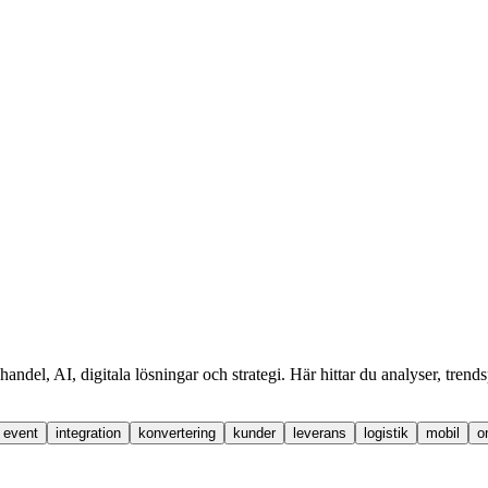
handel, AI, digitala lösningar och strategi. Här hittar du analyser, tren
event
integration
konvertering
kunder
leverans
logistik
mobil
o