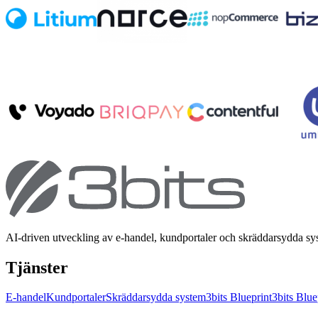
AI-driven utveckling av e-handel, kundportaler och skräddarsydda s
Tjänster
E-handel
Kundportaler
Skräddarsydda system
3bits Blueprint
3bits Blue