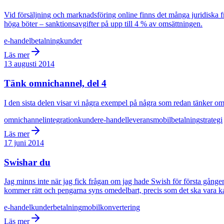
Vid försäljning och marknadsföring online finns det många juridiska 
höga böter – sanktionsavgifter på upp till 4 % av omsättningen.
e-handel
betalning
kunder
Läs mer
13 augusti 2014
Tänk omnichannel, del 4
I den sista delen visar vi några exempel på några som redan tänker om
omnichannel
integration
kunder
e-handel
leverans
mobil
betalning
strategi
Läs mer
17 juni 2014
Swishar du
Jag minns inte när jag fick frågan om jag hade Swish för första gången, ja
kommer rätt och pengarna syns omedelbart, precis som det ska vara ka
e-handel
kunder
betalning
mobil
konvertering
Läs mer