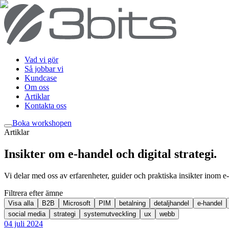
Vad vi gör
Så jobbar vi
Kundcase
Om oss
Artiklar
Kontakta oss
Boka workshop
en
Artiklar
Insikter om e-handel och digital strategi
.
Vi delar med oss av erfarenheter, guider och praktiska insikter inom e-
Filtrera efter ämne
Visa alla
B2B
Microsoft
PIM
betalning
detaljhandel
e-handel
social media
strategi
systemutveckling
ux
webb
04 juli 2024