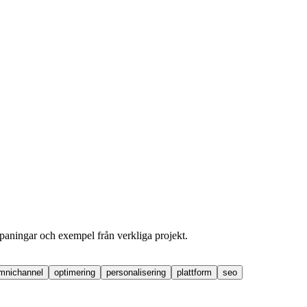
dspaningar och exempel från verkliga projekt.
mnichannel
optimering
personalisering
plattform
seo