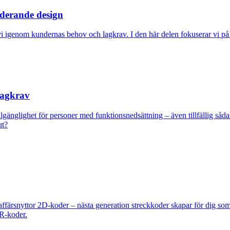
uderande design
ck vi igenom kundernas behov och lagkrav. I den här delen fokuserar vi p
lagkrav
lgänglighet för personer med funktionsnedsättning – även tillfällig sådan
ut?
rsnyttor 2D-koder – nästa generation streckkoder skapar för dig som 
QR-koder.