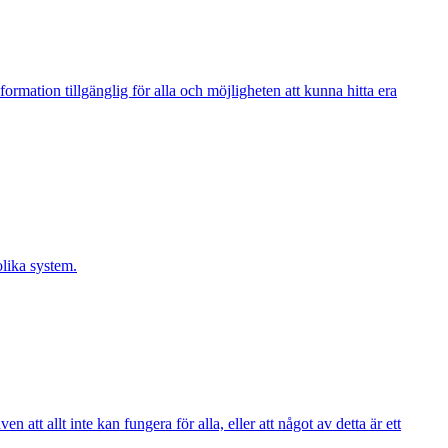
rmation tillgänglig för alla och möjligheten att kunna hitta era
olika system.
tt allt inte kan fungera för alla, eller att något av detta är ett