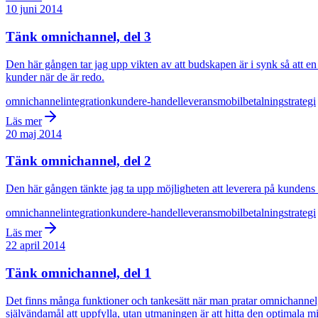
10 juni 2014
Tänk omnichannel, del 3
Den här gången tar jag upp vikten av att budskapen är i synk så att en
kunder när de är redo.
omnichannel
integration
kunder
e-handel
leverans
mobil
betalning
strategi
Läs mer
20 maj 2014
Tänk omnichannel, del 2
Den här gången tänkte jag ta upp möjligheten att leverera på kundens ön
omnichannel
integration
kunder
e-handel
leverans
mobil
betalning
strategi
Läs mer
22 april 2014
Tänk omnichannel, del 1
Det finns många funktioner och tankesätt när man pratar omnichannel, vis
självändamål att uppfylla, utan utmaningen är att hitta den optimala m