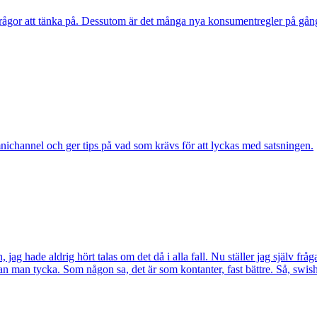
frågor att tänka på. Dessutom är det många nya konsumentregler på gång
nichannel och ger tips på vad som krävs för att lyckas med satsningen.
g hade aldrig hört talas om det då i alla fall. Nu ställer jag själv frågan
n man tycka. Som någon sa, det är som kontanter, fast bättre. Så, swis