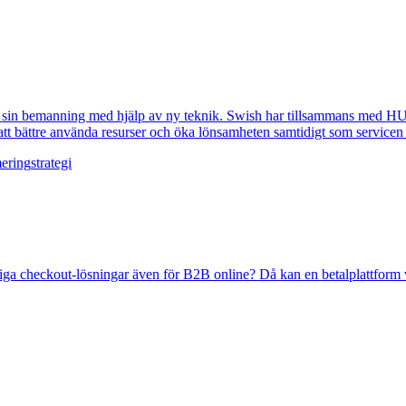
in bemanning med hjälp av ny teknik. Swish har tillsammans med HUI tag
att bättre använda resurser och öka lönsamheten samtidigt som servicen f
ering
strategi
ga checkout-lösningar även för B2B online? Då kan en betalplattform vara