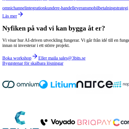
omnichannel
integration
kunder
e-handel
leverans
mobil
betalning
strategi
Läs mer
Nyfiken på vad vi kan bygga åt er?
Vi visar hur AI-driven utveckling fungerar. Vi går från idé till en fung
innan ni investerar i ett större projekt.
Boka workshop
Eller maila sales@3bits.se
Byggstenar för skalbara lösningar