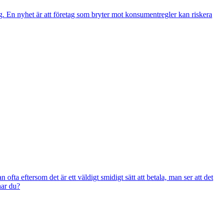
. En nyhet är att företag som bryter mot konsumentregler kan riskera
 ofta eftersom det är ett väldigt smidigt sätt att betala, man ser att det
har du?