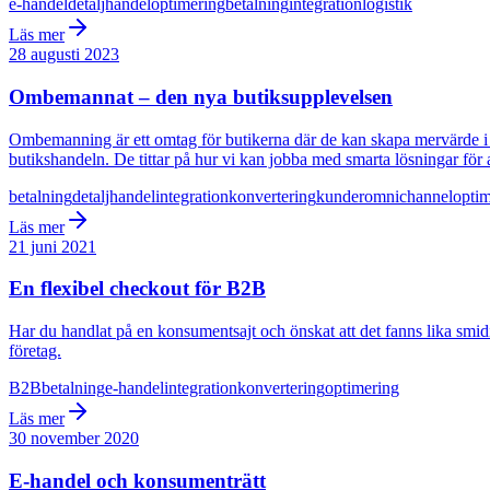
e-handel
detaljhandel
optimering
betalning
integration
logistik
Läs mer
28 augusti 2023
Ombemannat – den nya butiksupplevelsen
Ombemanning är ett omtag för butikerna där de kan skapa mervärde i s
butikshandeln. De tittar på hur vi kan jobba med smarta lösningar för 
betalning
detaljhandel
integration
konvertering
kunder
omnichannel
optim
Läs mer
21 juni 2021
En flexibel checkout för B2B
Har du handlat på en konsumentsajt och önskat att det fanns lika smidi
företag.
B2B
betalning
e-handel
integration
konvertering
optimering
Läs mer
30 november 2020
E-handel och konsumenträtt