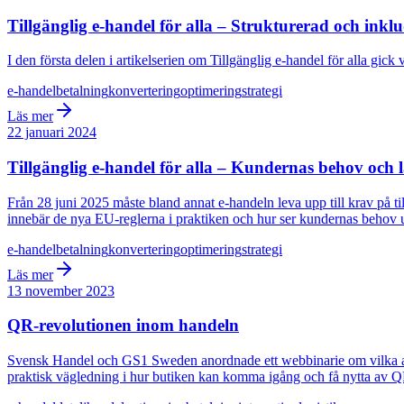
Tillgänglig e-handel för alla – Strukturerad och inkl
I den första delen i artikelserien om Tillgänglig e-handel för alla gi
e-handel
betalning
konvertering
optimering
strategi
Läs mer
22 januari 2024
Tillgänglig e-handel för alla – Kundernas behov och 
Från 28 juni 2025 måste bland annat e-handeln leva upp till krav på til
innebär de nya EU-reglerna i praktiken och hur ser kundernas behov 
e-handel
betalning
konvertering
optimering
strategi
Läs mer
13 november 2023
QR-revolutionen inom handeln
Svensk Handel och GS1 Sweden anordnade ett webbinarie om vilka affä
praktisk vägledning i hur butiken kan komma igång och få nytta av 