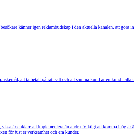
 besökare känner igen reklambudskap i den aktuella kanalen, att göra info
skemål, att ta betalt på rätt sätt och att samma kund är en kund i alla 
sa är enklare att implementera än andra. Viktigt att komma ihåg är även a
ixen för just er verksamhet och era kunder.