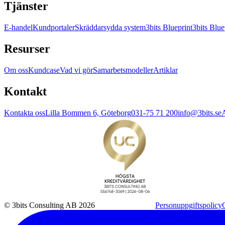
Tjänster
E-handel
Kundportaler
Skräddarsydda system
3bits Blueprint
3bits Blue
Resurser
Om oss
Kundcase
Vad vi gör
Samarbetsmodeller
Artiklar
Kontakt
Kontakta oss
Lilla Bommen 6, Göteborg
031-75 71 200
info@3bits.se
A
© 3bits Consulting AB 2026
Personuppgiftspolicy