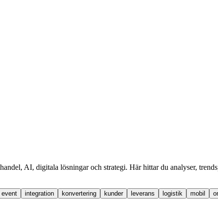
handel, AI, digitala lösningar och strategi. Här hittar du analyser, tren
event
integration
konvertering
kunder
leverans
logistik
mobil
o