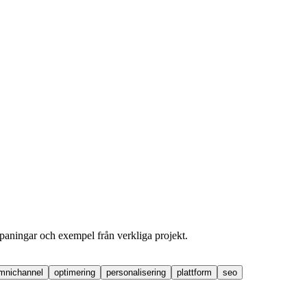
dspaningar och exempel från verkliga projekt.
mnichannel
optimering
personalisering
plattform
seo