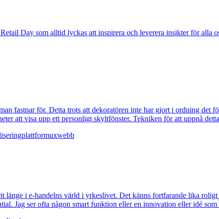
ail Day som alltid lyckas att inspirera och leverera insikter för alla o
an fastnar för. Detta trots att dekoratören inte har gjort i ordning det f
ter att visa upp ett personligt skyltfönster. Tekniken för att uppnå detta
isering
plattform
ux
webb
it länge i e-handelns värld i yrkeslivet. Det känns fortfarande lika roli
ntial. Jag ser ofta någon smart funktion eller en innovation eller idé so