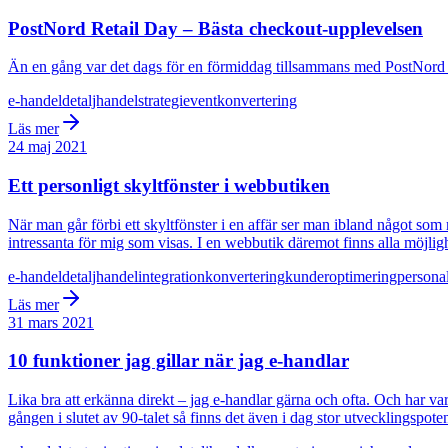
PostNord Retail Day – Bästa checkout-upplevelsen
Än en gång var det dags för en förmiddag tillsammans med PostNord Ret
e-handel
detaljhandel
strategi
event
konvertering
Läs mer
24 maj 2021
Ett personligt skyltfönster i webbutiken
När man går förbi ett skyltfönster i en affär ser man ibland något som m
intressanta för mig som visas. I en webbutik däremot finns alla möjlighe
e-handel
detaljhandel
integration
konvertering
kunder
optimering
personal
Läs mer
31 mars 2021
10 funktioner jag gillar när jag e-handlar
Lika bra att erkänna direkt – jag e-handlar gärna och ofta. Och har var
gången i slutet av 90-talet så finns det även i dag stor utvecklingspote