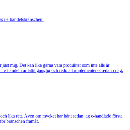
ss i e-handelsbranschen.
ör just mig. Det kan lika gärna vara produkter som inte alls är
 i e-handeln är lättillgänglig och redo att implementeras redan i dag.
gt och lika rätt. Även om mycket har hänt sedan jag e-handlade första
m för branschen framåt.