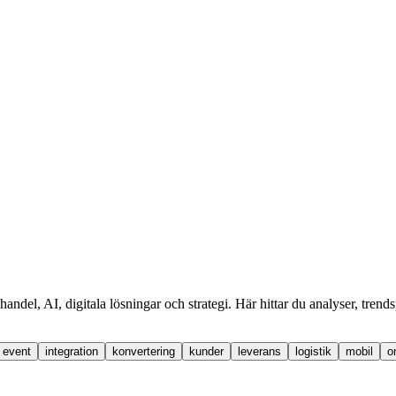
handel, AI, digitala lösningar och strategi. Här hittar du analyser, tren
event
integration
konvertering
kunder
leverans
logistik
mobil
o