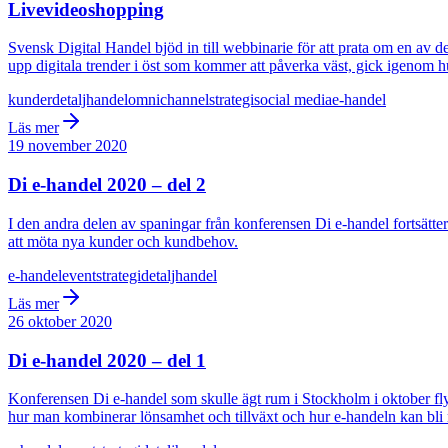
Livevideoshopping
Svensk Digital Handel bjöd in till webbinarie för att prata om en av 
upp digitala trender i öst som kommer att påverka väst, gick igenom hur
kunder
detaljhandel
omnichannel
strategi
social media
e-handel
Läs mer
19 november 2020
Di e-handel 2020 – del 2
I den andra delen av spaningar från konferensen Di e-handel fortsätter v
att möta nya kunder och kundbehov.
e-handel
event
strategi
detaljhandel
Läs mer
26 oktober 2020
Di e-handel 2020 – del 1
Konferensen Di e-handel som skulle ägt rum i Stockholm i oktober flyt
hur man kombinerar lönsamhet och tillväxt och hur e-handeln kan bli 