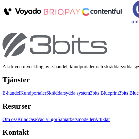
AI-driven utveckling av e-handel, kundportaler och skräddarsydda s
Tjänster
E-handel
Kundportaler
Skräddarsydda system
3bits Blueprint
3bits Blue
Resurser
Om oss
Kundcase
Vad vi gör
Samarbetsmodeller
Artiklar
Kontakt