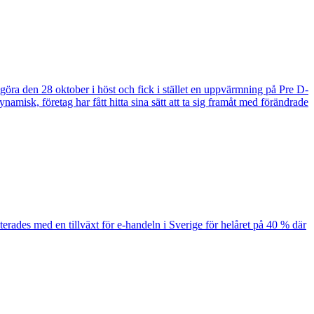
göra den 28 oktober i höst och fick i stället en uppvärmning på Pre D-
namisk, företag har fått hitta sina sätt att ta sig framåt med förändrade
erades med en tillväxt för e-handeln i Sverige för helåret på 40 % där