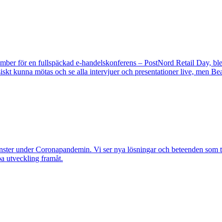
september för en fullspäckad e-handelskonferens – PostNord Retail Day, ble
ysiskt kunna mötas och se alla intervjuer och presentationer live, men 
emönster under Coronapandemin. Vi ser nya lösningar och beteenden som tr
a utveckling framåt.