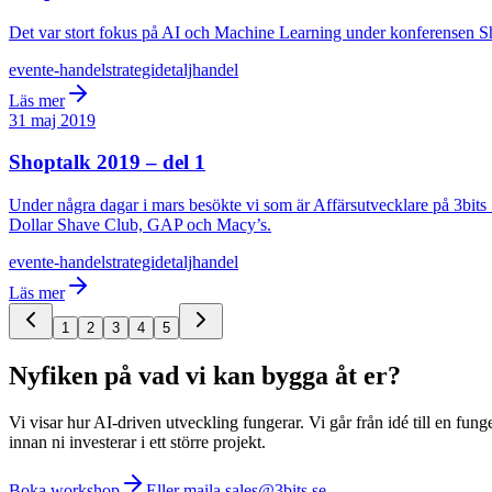
Det var stort fokus på AI och Machine Learning under konferensen Sho
event
e-handel
strategi
detaljhandel
Läs mer
31 maj 2019
Shoptalk 2019 – del 1
Under några dagar i mars besökte vi som är Affärsutvecklare på 3bits
Dollar Shave Club, GAP och Macy’s.
event
e-handel
strategi
detaljhandel
Läs mer
1
2
3
4
5
Nyfiken på vad vi kan bygga åt er?
Vi visar hur AI-driven utveckling fungerar. Vi går från idé till en fung
innan ni investerar i ett större projekt.
Boka workshop
Eller maila sales@3bits.se