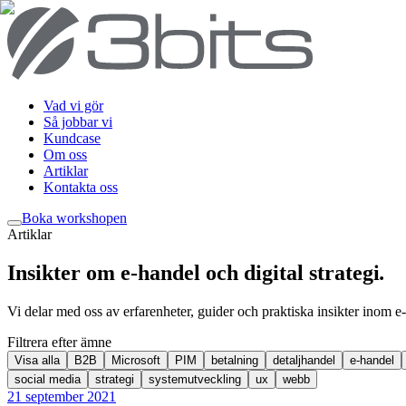
Vad vi gör
Så jobbar vi
Kundcase
Om oss
Artiklar
Kontakta oss
Boka workshop
en
Artiklar
Insikter om e-handel och digital strategi
.
Vi delar med oss av erfarenheter, guider och praktiska insikter inom e-
Filtrera efter ämne
Visa alla
B2B
Microsoft
PIM
betalning
detaljhandel
e-handel
social media
strategi
systemutveckling
ux
webb
21 september 2021