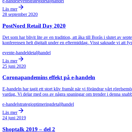
e-handel
event
strategi
detaljhandel
Läs mer
28 september 2020
PostNord Retail Day 2020
Det som har blivit lite av en tradition, att åka till Borås i slutet av 
konferensen helt digitalt under en eftermiddag. Visst saknade vi att f
event
e-handel
detaljhandel
Läs mer
25 juni 2020
Coronapandemins effekt på e-handeln
E-handeln har tagit ett stort kliv framåt när vi förändrar vårt rörels
vardag. Vi delar med oss av några spaningar om trender i denna snabb
e-handel
strategi
optimering
detaljhandel
Läs mer
24 juni 2019
Shoptalk 2019 – del 2