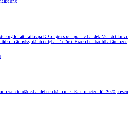
nalisering
teborg för att träffas på D-Congress och prata e-handel. Men det får vi 
d som är oviss, där det digitala är först. Branschen har blivit än mer dy
l
orm var cirkulär e-handel och hållbarhet. E-barometern för 2020 present