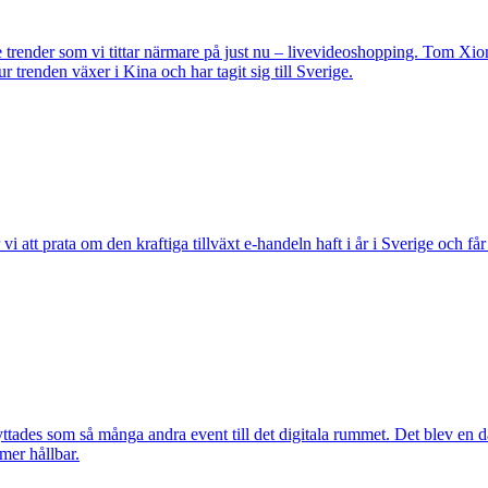
de trender som vi tittar närmare på just nu – livevideoshopping. Tom Xi
 trenden växer i Kina och har tagit sig till Sverige.
i att prata om den kraftiga tillväxt e-handeln haft i år i Sverige och får
tades som så många andra event till det digitala rummet. Det blev en d
mer hållbar.