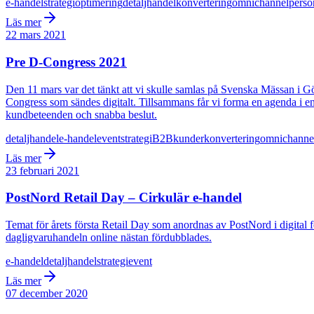
e-handel
strategi
optimering
detaljhandel
konvertering
omnichannel
perso
Läs mer
22 mars 2021
Pre D-Congress 2021
Den 11 mars var det tänkt att vi skulle samlas på Svenska Mässan i Gö
Congress som sändes digitalt. Tillsammans får vi forma en agenda i en ti
kundbeteenden och snabba beslut.
detaljhandel
e-handel
event
strategi
B2B
kunder
konvertering
omnichanne
Läs mer
23 februari 2021
PostNord Retail Day – Cirkulär e-handel
Temat för årets första Retail Day som anordnas av PostNord i digital f
dagligvaruhandeln online nästan fördubblades.
e-handel
detaljhandel
strategi
event
Läs mer
07 december 2020